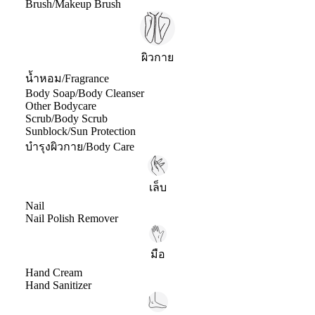
Brush/Makeup Brush
ผิวกาย
น้ำหอม/Fragrance
Body Soap/Body Cleanser
Other Bodycare
Scrub/Body Scrub
Sunblock/Sun Protection
บำรุงผิวกาย/Body Care
เล็บ
Nail
Nail Polish Remover
มือ
Hand Cream
Hand Sanitizer