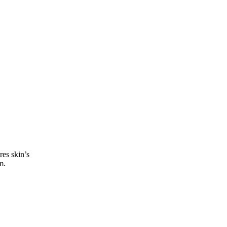
res skin’s
m.