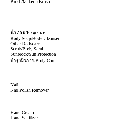
Brush/Makeup Brush
น้ำหอม/Fragrance
Body Soap/Body Cleanser
Other Bodycare
Scrub/Body Scrub
Sunblock/Sun Protection
บำรุงผิวกาย/Body Care
Nail
Nail Polish Remover
Hand Cream
Hand Sanitizer