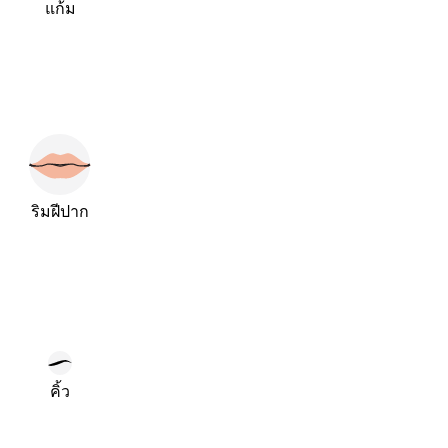
แก้ม
ริมฝีปาก
คิ้ว