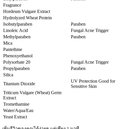
Fragrance
Hordeum Vulgare Extract
Hydrolyzed Wheat Protein
Isobutylparaben
Paraben
Linoleic Acid
Fungal Acne Trigger
Methylparaben
Paraben
Mica
Pantethine
Phenoxyethanol
Polysorbate 20
Fungal Acne Trigger
Propylparaben
Paraben
Silica
UV Protection Good for
Titanium Dioxide
Sensitive Skin
Triticum Vulgare (Wheat) Germ
Extract
Tromethamine
Water/Aqua/Eau
Yeast Extract
เพิ่มรีวิวของคุณได้ง่ายๆ แค่เพียง 1 นาที