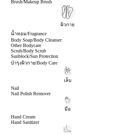
Brush/Makeup Brush
ผิวกาย
น้ำหอม/Fragrance
Body Soap/Body Cleanser
Other Bodycare
Scrub/Body Scrub
Sunblock/Sun Protection
บำรุงผิวกาย/Body Care
เล็บ
Nail
Nail Polish Remover
มือ
Hand Cream
Hand Sanitizer