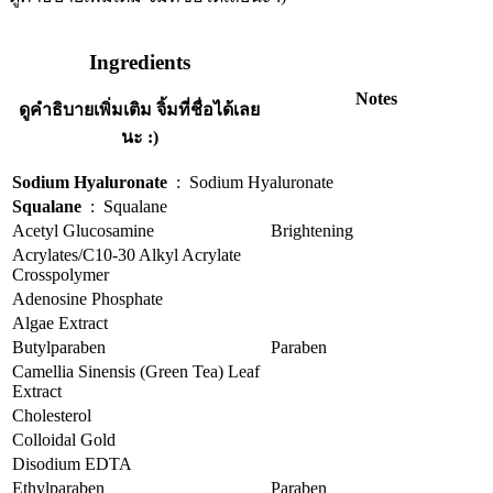
Ingredients
Notes
ดูคำธิบายเพิ่มเติม จิ้มที่ชื่อได้เลย
นะ :)
Sodium Hyaluronate
:
Sodium Hyaluronate
Squalane
:
Squalane
Acetyl Glucosamine
Brightening
Acrylates/C10-30 Alkyl Acrylate
Crosspolymer
Adenosine Phosphate
Algae Extract
Butylparaben
Paraben
Camellia Sinensis (Green Tea) Leaf
Extract
Cholesterol
Colloidal Gold
Disodium EDTA
Ethylparaben
Paraben