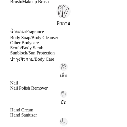
Brush/Makeup Brush
ผิวกาย
น้ำหอม/Fragrance
Body Soap/Body Cleanser
Other Bodycare
Scrub/Body Scrub
Sunblock/Sun Protection
บำรุงผิวกาย/Body Care
เล็บ
Nail
Nail Polish Remover
มือ
Hand Cream
Hand Sanitizer