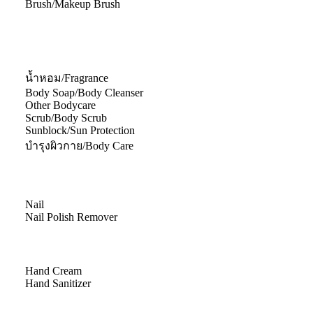
Brush/Makeup Brush
น้ำหอม/Fragrance
Body Soap/Body Cleanser
Other Bodycare
Scrub/Body Scrub
Sunblock/Sun Protection
บำรุงผิวกาย/Body Care
Nail
Nail Polish Remover
Hand Cream
Hand Sanitizer