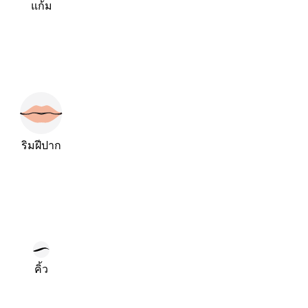
แก้ม
ริมฝีปาก
คิ้ว