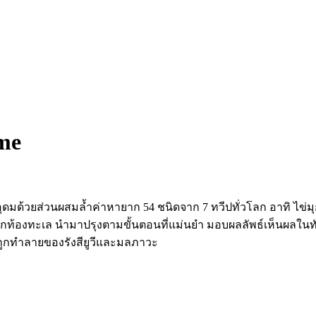
ème
น อุดมด้วยส่วนผสมล้ำค่าหายาก 54 ชนิดจาก 7 ทวีปทั่วโลก อาทิ ไข่ม
กท้องทะเล นำมาปรุงตามขั้นตอนที่แม่นยำ มอบผลลัพธ์เห็นผลใน
ารถูกทำลายของรังสียูวีและมลภาวะ