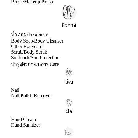
Brush/Makeup Brush
ผิวกาย
น้ำหอม/Fragrance
Body Soap/Body Cleanser
Other Bodycare
Scrub/Body Scrub
Sunblock/Sun Protection
บำรุงผิวกาย/Body Care
เล็บ
Nail
Nail Polish Remover
มือ
Hand Cream
Hand Sanitizer