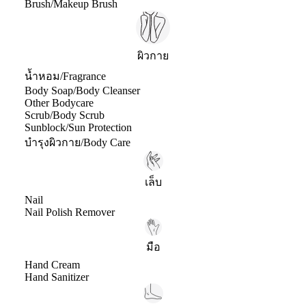
Brush/Makeup Brush
ผิวกาย
น้ำหอม/Fragrance
Body Soap/Body Cleanser
Other Bodycare
Scrub/Body Scrub
Sunblock/Sun Protection
บำรุงผิวกาย/Body Care
เล็บ
Nail
Nail Polish Remover
มือ
Hand Cream
Hand Sanitizer