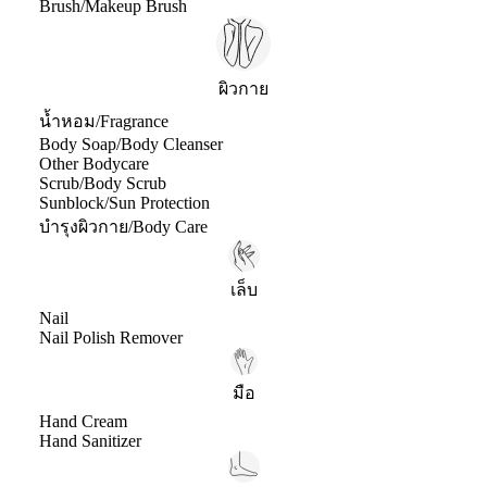
Brush/Makeup Brush
ผิวกาย
น้ำหอม/Fragrance
Body Soap/Body Cleanser
Other Bodycare
Scrub/Body Scrub
Sunblock/Sun Protection
บำรุงผิวกาย/Body Care
เล็บ
Nail
Nail Polish Remover
มือ
Hand Cream
Hand Sanitizer