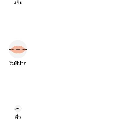
แก้ม
ริมฝีปาก
คิ้ว