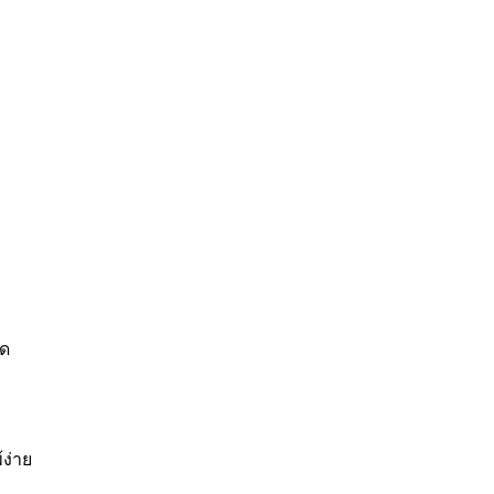
ิด
ง่าย