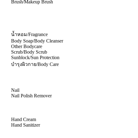
Brush/Makeup Brush
น้ำหอม/Fragrance
Body Soap/Body Cleanser
Other Bodycare
Scrub/Body Scrub
Sunblock/Sun Protection
บำรุงผิวกาย/Body Care
Nail
Nail Polish Remover
Hand Cream
Hand Sanitizer