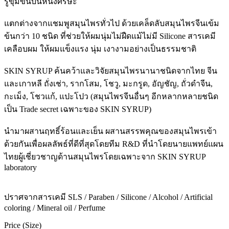
รูขุมขนบนหนังศีรษะ
แตกต่างจากแชมพูสมุนไพรทั่วไป ด้วยเคล็ดลับสมุนไพรจีนเข้ม
ข้นกว่า 10 ชนิด ที่ช่วยให้ผมนุ่มไม่ฝืดแม้ไม่มี Silicone สารเคมี
เคลือบผม ให้ผมแข็งแรง นุ่ม เงางามอย่างเป็นธรรมชาติ
SKIN SYRUP ค้นคว้าและวิจัยสมุนไพรนานาชนิดจากไทย จีน
และเกาหลี ถั่งเช่า, รากโสม, โชวู, มะกรูด, อัญชัญ, ถั่วดำจีน,
กะเม็ง, โชวแก้, แปะโปว (สมุนไพรจีนอื่นๆ อีกหลากหลายชนิด
เป็น Trade secret เฉพาะของ SKIN SYRUP)
นำมาผสานฤทธิ์ร้อนและเย็น ผสานสรรพคุณของสมุนไพรเข้า
ด้วยกันเพื่อผลลัพธ์ที่ดีที่สุดโดยทีม R&D ที่นำโดยนายแพทย์แผน
ไทยผู้เชี่ยวชาญด้านสมุนไพรโดยเฉพาะจาก SKIN SYRUP
laboratory
ปราศจากสารเคมี SLS / Paraben / Silicone / Alcohol / Artificial
coloring / Mineral oil / Perfume
Price (Size)