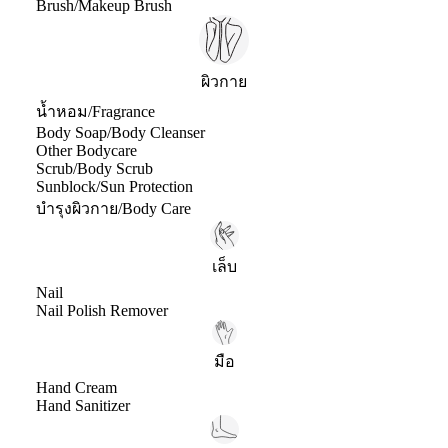
Brush/Makeup Brush
ผิวกาย
น้ำหอม/Fragrance
Body Soap/Body Cleanser
Other Bodycare
Scrub/Body Scrub
Sunblock/Sun Protection
บำรุงผิวกาย/Body Care
เล็บ
Nail
Nail Polish Remover
มือ
Hand Cream
Hand Sanitizer