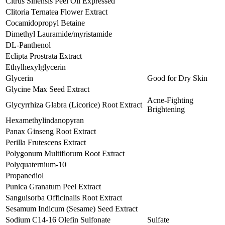
Citrus Sinensis Peel Oil Expressed
Clitoria Ternatea Flower Extract
Cocamidopropyl Betaine
Dimethyl Lauramide/myristamide
DL-Panthenol
Eclipta Prostrata Extract
Ethylhexylglycerin
Glycerin
Good for Dry Skin
Glycine Max Seed Extract
Acne-Fighting
Glycyrrhiza Glabra (Licorice) Root Extract
Brightening
Hexamethylindanopyran
Panax Ginseng Root Extract
Perilla Frutescens Extract
Polygonum Multiflorum Root Extract
Polyquaternium-10
Propanediol
Punica Granatum Peel Extract
Sanguisorba Officinalis Root Extract
Sesamum Indicum (Sesame) Seed Extract
Sodium C14-16 Olefin Sulfonate
Sulfate