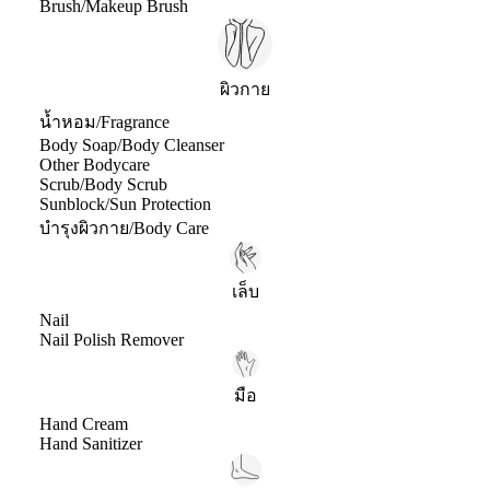
Brush/Makeup Brush
ผิวกาย
น้ำหอม/Fragrance
Body Soap/Body Cleanser
Other Bodycare
Scrub/Body Scrub
Sunblock/Sun Protection
บำรุงผิวกาย/Body Care
เล็บ
Nail
Nail Polish Remover
มือ
Hand Cream
Hand Sanitizer