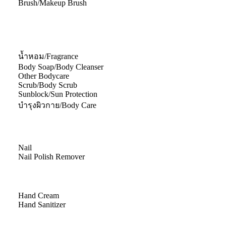
Brush/Makeup Brush
น้ำหอม/Fragrance
Body Soap/Body Cleanser
Other Bodycare
Scrub/Body Scrub
Sunblock/Sun Protection
บำรุงผิวกาย/Body Care
Nail
Nail Polish Remover
Hand Cream
Hand Sanitizer