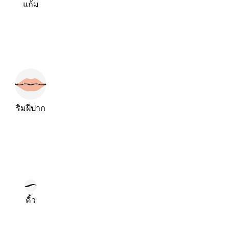
แก้ม
ริมฝีปาก
คิ้ว