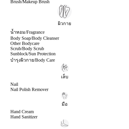
Brush/Makeup Brush
ผิวกาย
น้ำหอม/Fragrance
Body Soap/Body Cleanser
Other Bodycare
Scrub/Body Scrub
Sunblock/Sun Protection
บำรุงผิวกาย/Body Care
เล็บ
Nail
Nail Polish Remover
มือ
Hand Cream
Hand Sanitizer