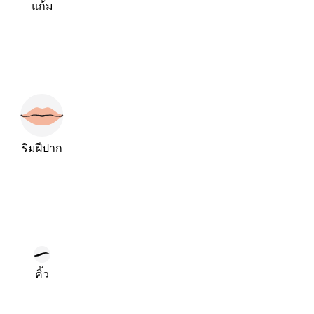
แก้ม
ริมฝีปาก
คิ้ว