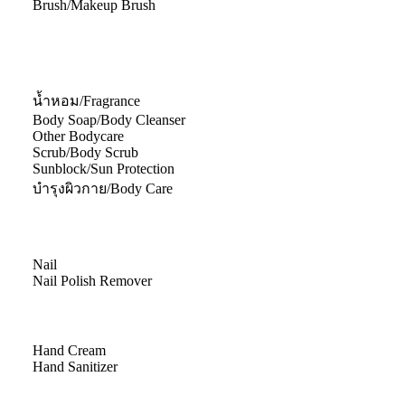
Brush/Makeup Brush
น้ำหอม/Fragrance
Body Soap/Body Cleanser
Other Bodycare
Scrub/Body Scrub
Sunblock/Sun Protection
บำรุงผิวกาย/Body Care
Nail
Nail Polish Remover
Hand Cream
Hand Sanitizer