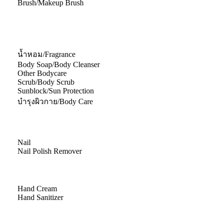
Brush/Makeup Brush
น้ำหอม/Fragrance
Body Soap/Body Cleanser
Other Bodycare
Scrub/Body Scrub
Sunblock/Sun Protection
บำรุงผิวกาย/Body Care
Nail
Nail Polish Remover
Hand Cream
Hand Sanitizer