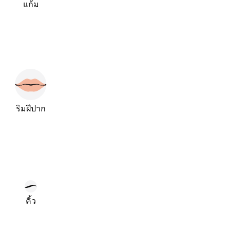
แก้ม
ริมฝีปาก
คิ้ว