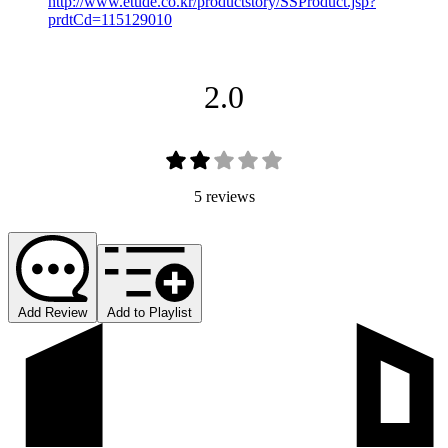
http://www.etude.co.kr/productstory/SSProduct.jsp?
prdtCd=115129010
2.0
5 reviews
Add Review
Add to Playlist