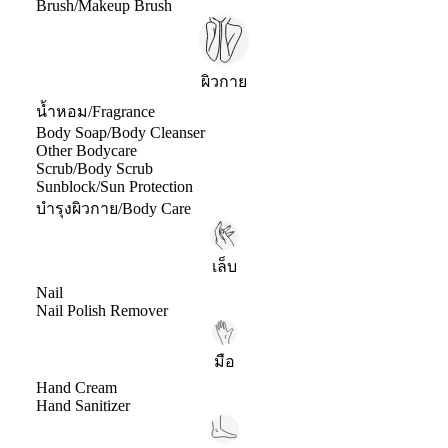
Brush/Makeup Brush
ผิวกาย
น้ำหอม/Fragrance
Body Soap/Body Cleanser
Other Bodycare
Scrub/Body Scrub
Sunblock/Sun Protection
บำรุงผิวกาย/Body Care
เล็บ
Nail
Nail Polish Remover
มือ
Hand Cream
Hand Sanitizer