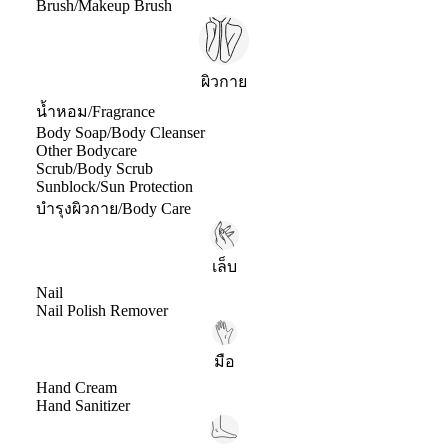
Brush/Makeup Brush
ผิวกาย
น้ำหอม/Fragrance
Body Soap/Body Cleanser
Other Bodycare
Scrub/Body Scrub
Sunblock/Sun Protection
บำรุงผิวกาย/Body Care
เล็บ
Nail
Nail Polish Remover
มือ
Hand Cream
Hand Sanitizer