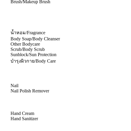
Brush/Makeup Brush
น้ำหอม/Fragrance
Body Soap/Body Cleanser
Other Bodycare
Scrub/Body Scrub
Sunblock/Sun Protection
บำรุงผิวกาย/Body Care
Nail
Nail Polish Remover
Hand Cream
Hand Sanitizer