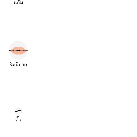
แก้ม
ริมฝีปาก
คิ้ว