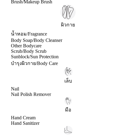
Brush/Makeup Brush
ผิวกาย
น้ำหอม/Fragrance
Body Soap/Body Cleanser
Other Bodycare
Scrub/Body Scrub
Sunblock/Sun Protection
บำรุงผิวกาย/Body Care
เล็บ
Nail
Nail Polish Remover
มือ
Hand Cream
Hand Sanitizer