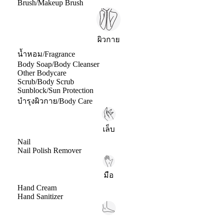
Brush/Makeup Brush
ผิวกาย
น้ำหอม/Fragrance
Body Soap/Body Cleanser
Other Bodycare
Scrub/Body Scrub
Sunblock/Sun Protection
บำรุงผิวกาย/Body Care
เล็บ
Nail
Nail Polish Remover
มือ
Hand Cream
Hand Sanitizer