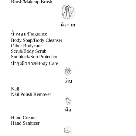
Brush/Makeup Brush
ผิวกาย
น้ำหอม/Fragrance
Body Soap/Body Cleanser
Other Bodycare
Scrub/Body Scrub
Sunblock/Sun Protection
บำรุงผิวกาย/Body Care
เล็บ
Nail
Nail Polish Remover
มือ
Hand Cream
Hand Sanitizer