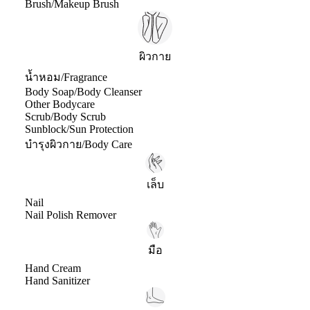
Brush/Makeup Brush
ผิวกาย
น้ำหอม/Fragrance
Body Soap/Body Cleanser
Other Bodycare
Scrub/Body Scrub
Sunblock/Sun Protection
บำรุงผิวกาย/Body Care
เล็บ
Nail
Nail Polish Remover
มือ
Hand Cream
Hand Sanitizer