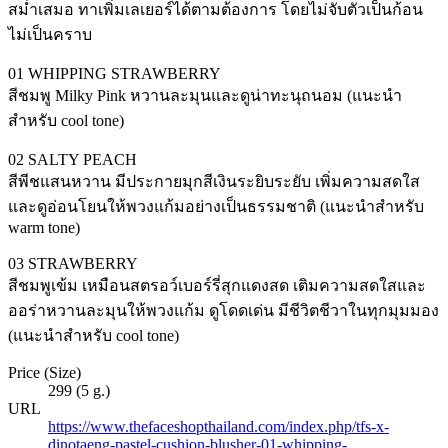
สม่ำเสมอ ทาเพิ่มเลเยอร์ได้ตามต้องการ โดยไม่จับตัวเป็นก้อน
ไม่เป็นคราบ
01 WHIPPING STRAWBERRY
สีชมพู Milky Pink หวานละมุนและดูน่าทะนุถนอม (แนะนำ
สำหรับ cool tone)
02 SALTY PEACH
สีพีชแสนหวาน มีประกายมุกสีเงินระยิบระยับ เพิ่มความสดใส
และดูอ่อนโยนให้พวงแก้มอย่างเป็นธรรมชาติ (แนะนำสำหรับ
warm tone)
03 STRAWBERRY
สีชมพูเข้ม เหมือนสตรอว์เบอร์รี่สุกแดงสด เติมความสดใสและ
ออร่าหวานละมุนให้พวงแก้ม ดูโดดเด่น มีชีวิตชีวาในทุกมุมมอง
(แนะนำสำหรับ cool tone)
Price (Size)
299 (5 g.)
URL
https://www.thefaceshopthailand.com/index.php/tfs-x-
dinotaeng-pastel-cushion-blusher-01-whipping-