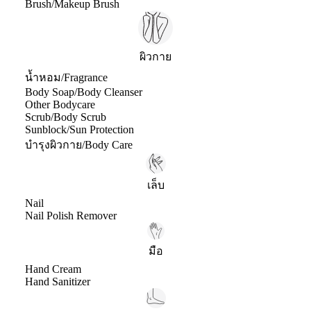
Brush/Makeup Brush
ผิวกาย
น้ำหอม/Fragrance
Body Soap/Body Cleanser
Other Bodycare
Scrub/Body Scrub
Sunblock/Sun Protection
บำรุงผิวกาย/Body Care
เล็บ
Nail
Nail Polish Remover
มือ
Hand Cream
Hand Sanitizer