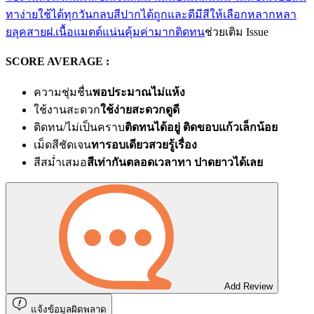
ทาง่าย
ใช้ได้ทุกวัน
กลบสีปากได้
ถูกและดี
มีสีให้เลือกหลากหลา
ย
ลุคสายฝ.
เนื้อแมตต์แน่น
คุ้มค่ามาก
ติดทน
ช่วยเติม Issue
SCORE AVERAGE :
ความชุ่มชื่น
พอประมาณไม่แห้ง
ใช้งานสะดวก
ใช้ง่ายสะดวกดูดี
ติดทน/ไม่เป็นคราบ
ติดทนได้อยู่ ติดขอบแก้วเล็กน้อย
เม็ดสีชัดเจน
ทารอบเดียวสวยรู้เรื่อง
สีสม่ำเสมอ
สีเท่ากันตลอดเวลาทา ปาดยาวได้เลย
Add Review
แจ้งข้อมูลผิดพลาด