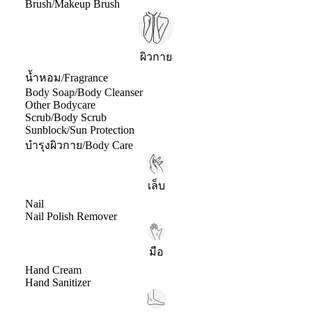
Brush/Makeup Brush
ผิวกาย
น้ำหอม/Fragrance
Body Soap/Body Cleanser
Other Bodycare
Scrub/Body Scrub
Sunblock/Sun Protection
บำรุงผิวกาย/Body Care
เล็บ
Nail
Nail Polish Remover
มือ
Hand Cream
Hand Sanitizer