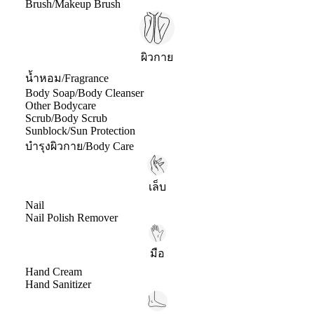
Brush/Makeup Brush
ผิวกาย
น้ำหอม/Fragrance
Body Soap/Body Cleanser
Other Bodycare
Scrub/Body Scrub
Sunblock/Sun Protection
บำรุงผิวกาย/Body Care
เล็บ
Nail
Nail Polish Remover
มือ
Hand Cream
Hand Sanitizer