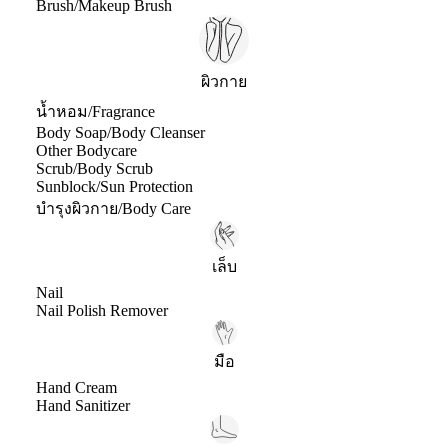
Brush/Makeup Brush
ผิวกาย
น้ำหอม/Fragrance
Body Soap/Body Cleanser
Other Bodycare
Scrub/Body Scrub
Sunblock/Sun Protection
บำรุงผิวกาย/Body Care
เล็บ
Nail
Nail Polish Remover
มือ
Hand Cream
Hand Sanitizer