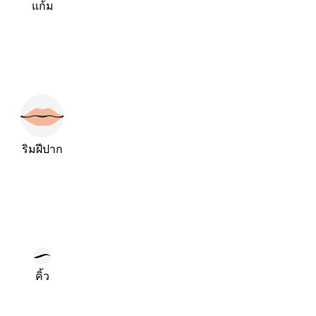
แก้ม
ริมฝีปาก
คิ้ว