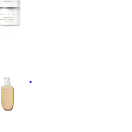
ily Toner Pad
ews
5.0
asoo
e Cleansing Foam
iews
4.5