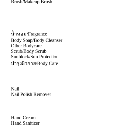
Brush/Makeup Brush
น้ำหอม/Fragrance
Body Soap/Body Cleanser
Other Bodycare
Scrub/Body Scrub
Sunblock/Sun Protection
บำรุงผิวกาย/Body Care
Nail
Nail Polish Remover
Hand Cream
Hand Sanitizer