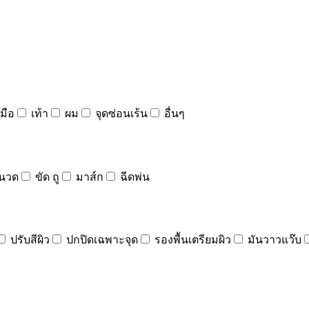
มือ
เท้า
ผม
จุดซ่อนเร้น
อื่นๆ
นวด
ขัด ถู
มาส์ก
ฉีดพ่น
ปรับสีผิว
ปกปิดเฉพาะจุด
รองพื้นเตรียมผิว
มันวาวแว๊บ