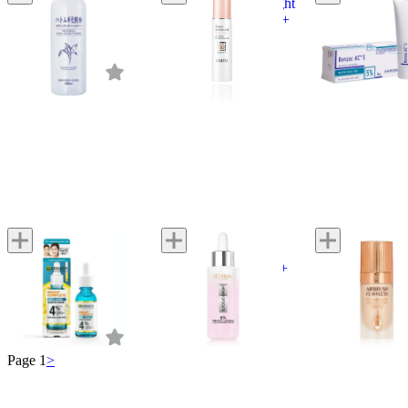
Skin Conditioner
Super Sunshield Bright
Benzac AC G
Veil SPF50+ PA++++
32 reviews
4 reviews
146 reviews
3.8
5.0
4.0
Garnier
L'Oréal Paris
Charlotte Tilbur
Skin Naturals Bright
Gylcolic-bright 8%
Airbrush Flawle
Complete Anti-Acne
[Melasyl + Glycolic +
Foundation
Booster Serum
Niacinamide] Serum
10 reviews
2 reviews
7 reviews
4.3
4.5
4.9
Page 1
>