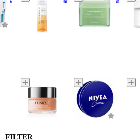
el 5%
Crystal Sun Spray Real
Tea Tree Trouble Pad
Da
SPF50+ PA++++
3 reviews
2 reviews
4 revi
4.7
5.0
y
Clinique
NIVEA
Sulwh
ss
Moisture Surge 100H
Cream
Gentl
Auto-Replenishing
Hydrator
48 reviews
98 reviews
51 rev
4.6
4.1
FILTER