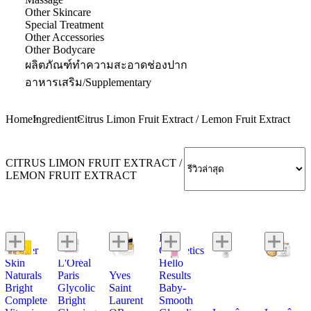
Other Skincare
Special Treatment
Other Accessories
Other Bodycare
ผลิตภัณฑ์ทำความสะอาดช่องปาก
อาหารเสริม/Supplementary
Home
Ingredient
Citrus Limon Fruit Extract / Lemon Fruit Extract
CITRUS LIMON FRUIT EXTRACT /
LEMON FRUIT EXTRACT
It
Garnier
Cosmetics
Skin
L'Oréal
Hello
Naturals
Paris
Yves
Results
Bright
Glycolic
Saint
Baby-
Complete
Bright
Laurent
Smooth