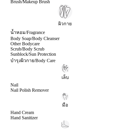
Brush/Makeup Brush
ผิวกาย
น้ำหอม/Fragrance
Body Soap/Body Cleanser
Other Bodycare
Scrub/Body Scrub
Sunblock/Sun Protection
บำรุงผิวกาย/Body Care
เล็บ
Nail
Nail Polish Remover
มือ
Hand Cream
Hand Sanitizer