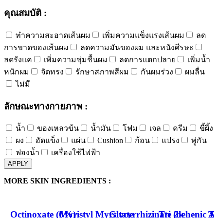
คุณสมบัติ :
ทำความสะอาดเส้นผม
เพิ่มความแข็งแรงเส้นผม
ลด
การขาดของเส้นผม
ลดความมันของผม และหนังศีรษะ
ลดรังแค
เพิ่มความชุ่มชื้นผม
ลดการแตกปลาย
เพิ่มน้ำ
หนักผม
จัดทรง
รักษาสภาพสีผม
กันผมร่วง
ผมลื่น
ไม่มี
ลักษณะทางกายภาพ :
น้ำ
ของเหลวข้น
น้ำมัน
โฟม
เจล
ครีม
ขี้ผึ้ง
ผง
อัดแข็ง
แผ่น
Cushion
ก้อน
แปรง
พู่กัน
ฟองน้ำ
เครื่องใช้ไฟฟ้า
APPLY
MORE SKIN INGREDIENTS :
Octinoxate (6%)
Myristyl Myrsitate
Glycyrrhizinate 2k
Tri (behenic Ac
Tr