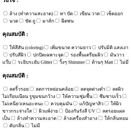
วิธีใช้ :
ล้าง (ทำความสะอาด)
ทา ปัด
เขียน วาด
เช็ดออก
นวด
ขัด ถู
มาส์ก
ฉีดพ่น
คุณสมบัติ :
ให้สีสัน (coloring)
เพิ่มขนาด ความยาว
ปรับมิติ แสงเงา
ปรับสีผิว
ปกปิดเฉพาะจุด
รองพื้นเตรียมผิว
มันวาว
แว๊บ
ระยิบระยับ Glitter
วิ้งๆ Shimmer
ด้านๆ Matt
ไม่มี
คุณสมบัติ :
ลดริ้วรอย
ลดการหย่อนคล้อย
ลดจุดด่างดำ
ลดผิว
ไม่เรียบเนียน รูขุมขนกว้าง
ให้ความชุ่มชื้น
ซึมซาบเร็ว
ไม่เหนียวเหนอะหนะ
ควบคุมมัน
แก้ปัญหาสิว
ให้ผิว
ขาวกระจ่างใส
ผิวแพ้ง่าย
ป้องกันรังสี UV
ลดรอยแผล
เป็น
ล้างทำความสะอาด
ล้างเครื่องสำอาง
ให้กลิ่นหอม
ดับกลิ่น
ไม่มี