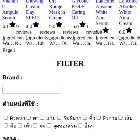
Vitamin
Glowing
OR
Glycolic
Lancôme
Lancôme
C
Cream
Rouge
Peel +
Absolue
Absolue
Ampule
Day
Mask in
Caring
White
White
Serum
SPF17
Creme
Oil
Aura
Aura
Serum
Cream
4.1
9
4.0
1
5.0
1
5.0
1
reviews
reviews
reviews
reviews
0.0
0.0
Ingredients:
Ingredients:
Ingredients:
Ingredients:
Ingredients:
Ingredient
Water/Aqua/Eau
Niacinamide
Glycerin
Water/Aqua/Eau
PEG/PPG/Polybutylene Glycol-8/5/3 Glycerin
Ethylhexyl Methoxycinnamate
Glycerin
Water/Aqua/Eau
Butylene Glycol
Dimethiconol
Isohexadecane
Ascorbyl Glucoside
Zea Mays (Corn) Germ Oil
Water/Aqua/Eau
Cyclohexasiloxane
Methyl Gluceth-20
Ammonium Polyacryloyldimethyl Taurate
Caprylic/Capric Triglyceride
Glycerin
Linalool
Limnanthes Alba Seed Oil / Meadowfoam Seed Oil
Water/Aqua/Eau
Pentaerythrityl Tetraethylhexanoate
Elaeis Guineensis Oil
Geraniol
Glycerin
Isononyl Isononanoate
Titanium Dioxide
Elaeis Guineensis (Palm) Oil
Carbomer
Water/Aqua/Eau
Glycolic Acid
Butylene Glycol
Glyceryl Stearate
Butyrospermum Parkii Butter/Shea Butter
Triethanolamine
Dimethico
Hydroxypropy
B
P
Page 1
FILTER
Brand :
ตำแหน่งที่ใช้ :
ผิวหน้า
ตา
แก้ม
ริมฝีปาก
คิ้ว
ผิวกาย
เล็บ
มือ
เท้า
ผม
จุดซ่อนเร้น
อื่นๆ