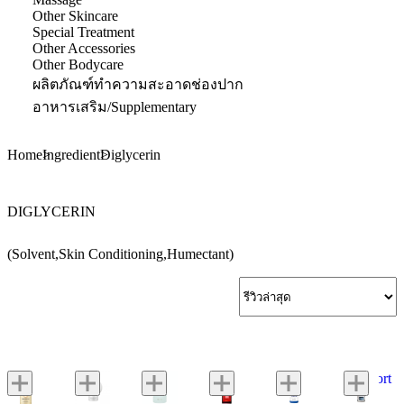
Other Skincare
Special Treatment
Other Accessories
Other Bodycare
ผลิตภัณฑ์ทำความสะอาดช่องปาก
อาหารเสริม/Supplementary
Home
Ingredient
Diglycerin
DIGLYCERIN
(Solvent,Skin Conditioning,Humectant)
Jung
Comfort
Saem
Zone