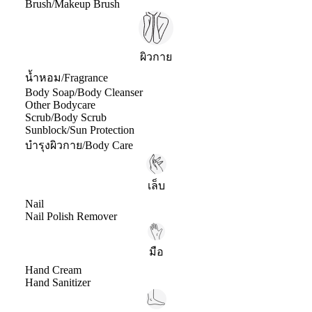
Brush/Makeup Brush
ผิวกาย
น้ำหอม/Fragrance
Body Soap/Body Cleanser
Other Bodycare
Scrub/Body Scrub
Sunblock/Sun Protection
บำรุงผิวกาย/Body Care
เล็บ
Nail
Nail Polish Remover
มือ
Hand Cream
Hand Sanitizer