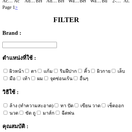
Acetamidoethoxyethanol
Acrylates/Beheneth-25 Methacrylate Copolymer
Adenosine
Betaine
BHT
Butylene Glycol
Biotin
Adenosine
Cocamidopropyl Betaine
BHT
Butylene Glycol
Deionized Water
Biotin
Camellia Sinensis Leaf Extract
Water/Aqua/Eau
Diglycerin
Butylene Glycol
Citric Acid
Betaine
Disodium EDTA
Camellia Sinensis Leaf Extract
Water/Aqua/Eau
Citronellol
Trehalose
Glycerin
Butylene Glycol
Citric Acid
Citrus Unshiu Peel Extract
Polyglyceryl-10 Diisostearate
Glycol Distearate
2-O-Ethyl Ascorbic Acid
Glycerin
Diglycerin
Citronellol
Polyglyceryl-10 Laurate
Lauryl Glucoside
Alcoh
Alco
Citrus Unsh
Hydro
Page 1
>
FILTER
Brand :
ตำแหน่งที่ใช้ :
ผิวหน้า
ตา
แก้ม
ริมฝีปาก
คิ้ว
ผิวกาย
เล็บ
มือ
เท้า
ผม
จุดซ่อนเร้น
อื่นๆ
วิธีใช้ :
ล้าง (ทำความสะอาด)
ทา ปัด
เขียน วาด
เช็ดออก
นวด
ขัด ถู
มาส์ก
ฉีดพ่น
คุณสมบัติ :