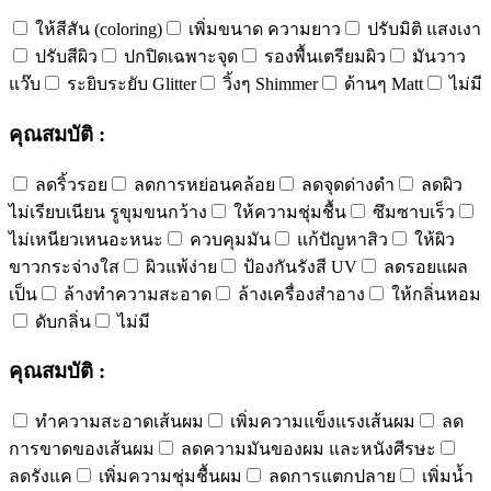
ให้สีสัน (coloring)
เพิ่มขนาด ความยาว
ปรับมิติ แสงเงา
ปรับสีผิว
ปกปิดเฉพาะจุด
รองพื้นเตรียมผิว
มันวาว
แว๊บ
ระยิบระยับ Glitter
วิ้งๆ Shimmer
ด้านๆ Matt
ไม่มี
คุณสมบัติ :
ลดริ้วรอย
ลดการหย่อนคล้อย
ลดจุดด่างดำ
ลดผิว
ไม่เรียบเนียน รูขุมขนกว้าง
ให้ความชุ่มชื้น
ซึมซาบเร็ว
ไม่เหนียวเหนอะหนะ
ควบคุมมัน
แก้ปัญหาสิว
ให้ผิว
ขาวกระจ่างใส
ผิวแพ้ง่าย
ป้องกันรังสี UV
ลดรอยแผล
เป็น
ล้างทำความสะอาด
ล้างเครื่องสำอาง
ให้กลิ่นหอม
ดับกลิ่น
ไม่มี
คุณสมบัติ :
ทำความสะอาดเส้นผม
เพิ่มความแข็งแรงเส้นผม
ลด
การขาดของเส้นผม
ลดความมันของผม และหนังศีรษะ
ลดรังแค
เพิ่มความชุ่มชื้นผม
ลดการแตกปลาย
เพิ่มน้ำ