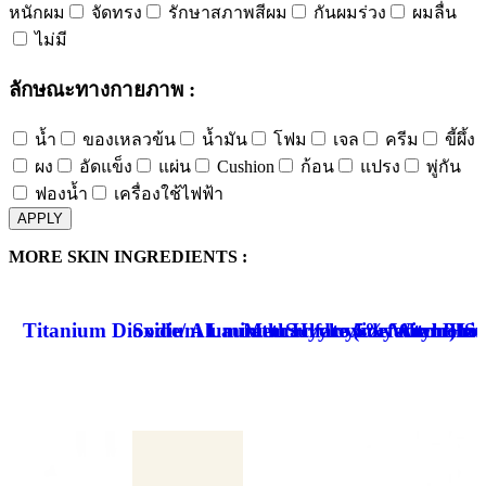
หนักผม
จัดทรง
รักษาสภาพสีผม
กันผมร่วง
ผมลื่น
ไม่มี
ลักษณะทางกายภาพ :
น้ำ
ของเหลวข้น
น้ำมัน
โฟม
เจล
ครีม
ขี้ผึ้ง
ผง
อัดแข็ง
แผ่น
Cushion
ก้อน
แปรง
พู่กัน
ฟองน้ำ
เครื่องใช้ไฟฟ้า
APPLY
MORE SKIN INGREDIENTS :
Titanium Dioxide/ Aluminum Hydroxide/ Ammoniu
Sodium Laureth Sulfate (surfactant)
Methacryloyloxyethyl Phos
5% Witch Haze
St