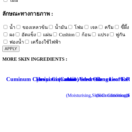
ไม่มี
ลักษณะทางกายภาพ :
น้ำ
ของเหลวข้น
น้ำมัน
โฟม
เจล
ครีม
ขี้ผึ้ง
ผง
อัดแข็ง
แผ่น
Cushion
ก้อน
แปรง
พู่กัน
ฟองน้ำ
เครื่องใช้ไฟฟ้า
APPLY
MORE SKIN INGREDIENTS :
Cuminum Cyminum (Cumin) Seed Oil
Hexyi Cinnamal
Aloe Arborescens Leaf Extr
Sanguisorba Of
Ph
(Moisturising,Skin Conditioning,So
(Skin Conditioning
(Fr