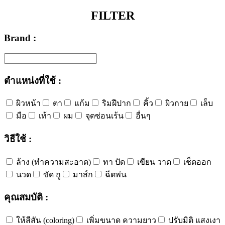
FILTER
Brand :
ตำแหน่งที่ใช้ :
ผิวหน้า
ตา
แก้ม
ริมฝีปาก
คิ้ว
ผิวกาย
เล็บ
มือ
เท้า
ผม
จุดซ่อนเร้น
อื่นๆ
วิธีใช้ :
ล้าง (ทำความสะอาด)
ทา ปัด
เขียน วาด
เช็ดออก
นวด
ขัด ถู
มาส์ก
ฉีดพ่น
คุณสมบัติ :
ให้สีสัน (coloring)
เพิ่มขนาด ความยาว
ปรับมิติ แสงเงา