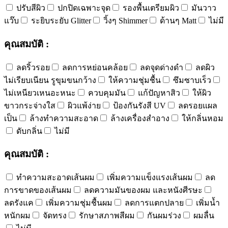
ปรับสีผิว
ปกปิดเฉพาะจุด
รองพื้นเตรียมผิว
มันวาว
แว๊บ
ระยิบระยับ Glitter
วิ้งๆ Shimmer
ด้านๆ Matt
ไม่มี
คุณสมบัติ :
ลดริ้วรอย
ลดการหย่อนคล้อย
ลดจุดด่างดำ
ลดผิว
ไม่เรียบเนียน รูขุมขนกว้าง
ให้ความชุ่มชื้น
ซึมซาบเร็ว
ไม่เหนียวเหนอะหนะ
ควบคุมมัน
แก้ปัญหาสิว
ให้ผิว
ขาวกระจ่างใส
ผิวแพ้ง่าย
ป้องกันรังสี UV
ลดรอยแผล
เป็น
ล้างทำความสะอาด
ล้างเครื่องสำอาง
ให้กลิ่นหอม
ดับกลิ่น
ไม่มี
คุณสมบัติ :
ทำความสะอาดเส้นผม
เพิ่มความแข็งแรงเส้นผม
ลด
การขาดของเส้นผม
ลดความมันของผม และหนังศีรษะ
ลดรังแค
เพิ่มความชุ่มชื้นผม
ลดการแตกปลาย
เพิ่มน้ำ
หนักผม
จัดทรง
รักษาสภาพสีผม
กันผมร่วง
ผมลื่น