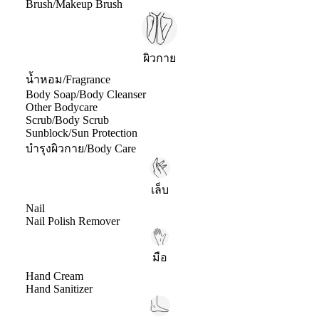
Brush/Makeup Brush
ผิวกาย
น้ำหอม/Fragrance
Body Soap/Body Cleanser
Other Bodycare
Scrub/Body Scrub
Sunblock/Sun Protection
บำรุงผิวกาย/Body Care
เล็บ
Nail
Nail Polish Remover
มือ
Hand Cream
Hand Sanitizer