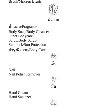
Brush/Makeup Brush
ผิวกาย
น้ำหอม/Fragrance
Body Soap/Body Cleanser
Other Bodycare
Scrub/Body Scrub
Sunblock/Sun Protection
บำรุงผิวกาย/Body Care
เล็บ
Nail
Nail Polish Remover
มือ
Hand Cream
Hand Sanitizer