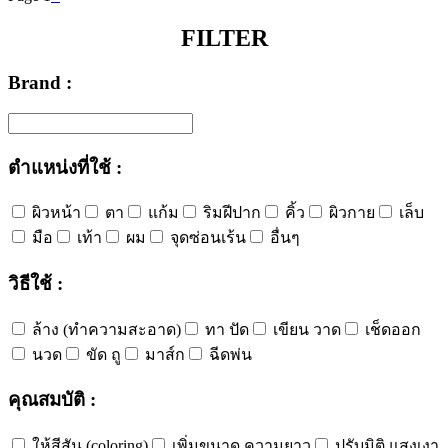
FILTER
Brand :
ตำแหน่งที่ใช้ :
ผิวหน้า
ตา
แก้ม
ริมฝีปาก
คิ้ว
ผิวกาย
เล็บ
มือ
เท้า
ผม
จุดซ่อนเร้น
อื่นๆ
วิธีใช้ :
ล้าง (ทำความสะอาด)
ทา ปัด
เขียน วาด
เช็ดออก
นวด
ขัด ถู
มาส์ก
ฉีดพ่น
คุณสมบัติ :
ให้สีสัน (coloring)
เพิ่มขนาด ความยาว
ปรับมิติ แสงเงา