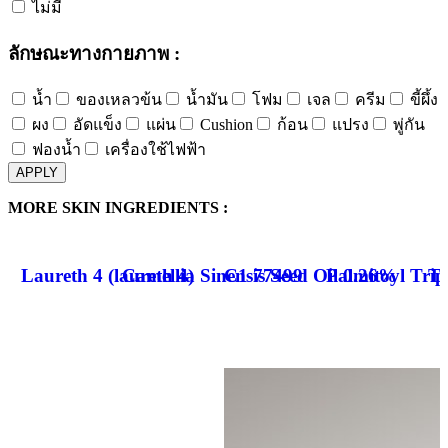
ไม่มี
ลักษณะทางกายภาพ :
น้ำ
ของเหลวข้น
น้ำมัน
โฟม
เจล
ครีม
ขี้ผึ้ง
ผง
อัดแข็ง
แผ่น
Cushion
ก้อน
แปรง
พู่กัน
ฟองน้ำ
เครื่องใช้ไฟฟ้า
APPLY
MORE SKIN INGREDIENTS :
Laureth 4 (laureth 4)
Camellia Sinensis Seed Oil 0.26%
C1 77499
Palmitoyl Trip
Tr