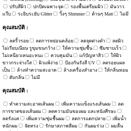
ปรับสีผิว
ปกปิดเฉพาะจุด
รองพื้นเตรียมผิว
มันวาว
แว๊บ
ระยิบระยับ Glitter
วิ้งๆ Shimmer
ด้านๆ Matt
ไม่มี
คุณสมบัติ :
ลดริ้วรอย
ลดการหย่อนคล้อย
ลดจุดด่างดำ
ลดผิว
ไม่เรียบเนียน รูขุมขนกว้าง
ให้ความชุ่มชื้น
ซึมซาบเร็ว
ไม่เหนียวเหนอะหนะ
ควบคุมมัน
แก้ปัญหาสิว
ให้ผิว
ขาวกระจ่างใส
ผิวแพ้ง่าย
ป้องกันรังสี UV
ลดรอยแผล
เป็น
ล้างทำความสะอาด
ล้างเครื่องสำอาง
ให้กลิ่นหอม
ดับกลิ่น
ไม่มี
คุณสมบัติ :
ทำความสะอาดเส้นผม
เพิ่มความแข็งแรงเส้นผม
ลด
การขาดของเส้นผม
ลดความมันของผม และหนังศีรษะ
ลดรังแค
เพิ่มความชุ่มชื้นผม
ลดการแตกปลาย
เพิ่มน้ำ
หนักผม
จัดทรง
รักษาสภาพสีผม
กันผมร่วง
ผมลื่น