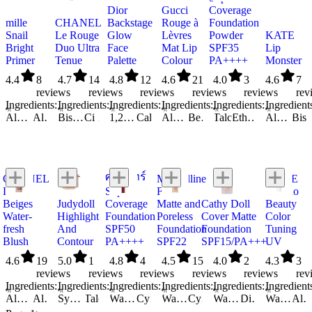
Dior
Gucci
Coverage
mille‬
CHANEL
Backstage
Rouge à
Foundation
Snail
Le Rouge
Glow
Lèvres
Powder
KATE
Bright
Duo Ultra
Face
Mat Lip
SPF35
Lip
Primer
Tenue
Palette
Colour
PA++++
Monster
4.4
8
4.7
14
4.8
12
4.6
21
4.0
3
4.6
7
reviews
reviews
reviews
reviews
reviews
rev
Ingredients:
Ingredients:
Ingredients:
Ingredients:
Ingredients:
Ingredient
Aloe Barbadensis Leaf Extract
Aluminum Hydroxide
Bis-hydroxyethoxypropyl Dimethicone/Ipdi Copolymer Ethylcarbamate
Angelica Keiskei Leaf/Stem Extract
Ci 15850 (red 6)
Apium Graveolens Extract
1,2-Hexanediol
Ci 15985 (yellow 6 Lake)
Butylene Glycol
Ci 19140 (yellow 5 Lake)
Calcium Aluminum Borosilicate
Butylene Glycol Dicaprylate/Dicaprate
Alpha-Isomethyl Ionone
Caprylyl Glycol
Ci 42090 (blue 1 Lake)
Ci 7749
Benzyl Salicylate
Ci 73360 (red 30 Lake)
Cetearyl Alcohol
CI 77491
Talc
Bis-PEG-12 Dimethicone Beeswax
Ci 75470 (carmine)
Cetearyl Ethylhexanoate
CI 77492
Ethylhexyl Methoxycinnamate
Chondrus Crispus Extract
Calcium Aluminum Borosilicate
Silica
Ci 77163 (bismuth Oxychloride)
CI 77891
Aluminum Hydroxide
Caprylic/Capric Triglyceride
CI 15850
CI 77491
CI 77947
Shorea Robusta Seed Butter
Bis-C16-18 Alkyl Glyce
Ce
C
ศรีจันทร์
CHANEL
Maybelline
ALLIE
Les
Super
Fit Me
Chrono
Beiges
Judydoll
Coverage
Matte and
Cathy Doll
Beauty
Water-
Highlight
Foundation
Poreless
Cover Matte
Color
fresh
And
SPF50
Foundation
Foundation
Tuning
Blush
Contour
PA++++
SPF22
SPF15/PA+++
UV
4.6
19
5.0
1
4.8
4
4.5
15
4.0
2
4.3
3
reviews
reviews
reviews
reviews
reviews
rev
Ingredients:
Ingredients:
Ingredients:
Ingredients:
Ingredients:
Ingredient
Alcaligenes Polysaccharides
Aluminum Hydroxide
Amodimethicone
Synthetic Fluorphlogopite
Talc
BHT
Boron Nitride
Butylene Glycol
Water/Aqua/Eau
Mica
Cyclopentasiloxane
Ci 77007 (ultramarines)
CI 77891
Water/Aqua/Eau
CI 77491
Ethylhexyl Methoxycinnamate
Polyethylene
Cyclohexasiloxane
CI 77492
Cetyl PEG/PPG-10/1 Dimethicone
Dimethiconol
Water/Aqua/Eau
Nylon-12
Butylene Glycol
CI 77891 (Titanium Dioxide)
Cetearyl Ethylhexanoate
Dimethiconol
Isododecane
Isononyl Isononanoate
Citrus Aurantium Amara (Bitter Orange) Flower Extract
Trimethicone Silicate
Water/Aqua/Eau
Alcohol Denat.
Cyclopentasiloxane
Sorbitan Olivate
Disodium EDTA
Dimethiconol Stearate
Alcoh
Dim
Cycl
Pr