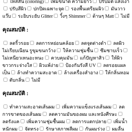
ให้สีสัน (coloring)
เพิ่มขนาด ความยาว
ปรับมิติ แสงเงา
ปรับสีผิว
ปกปิดเฉพาะจุด
รองพื้นเตรียมผิว
มันวาว
แว๊บ
ระยิบระยับ Glitter
วิ้งๆ Shimmer
ด้านๆ Matt
ไม่มี
คุณสมบัติ :
ลดริ้วรอย
ลดการหย่อนคล้อย
ลดจุดด่างดำ
ลดผิว
ไม่เรียบเนียน รูขุมขนกว้าง
ให้ความชุ่มชื้น
ซึมซาบเร็ว
ไม่เหนียวเหนอะหนะ
ควบคุมมัน
แก้ปัญหาสิว
ให้ผิว
ขาวกระจ่างใส
ผิวแพ้ง่าย
ป้องกันรังสี UV
ลดรอยแผล
เป็น
ล้างทำความสะอาด
ล้างเครื่องสำอาง
ให้กลิ่นหอม
ดับกลิ่น
ไม่มี
คุณสมบัติ :
ทำความสะอาดเส้นผม
เพิ่มความแข็งแรงเส้นผม
ลด
การขาดของเส้นผม
ลดความมันของผม และหนังศีรษะ
ลดรังแค
เพิ่มความชุ่มชื้นผม
ลดการแตกปลาย
เพิ่มน้ำ
หนักผม
จัดทรง
รักษาสภาพสีผม
กันผมร่วง
ผมลื่น