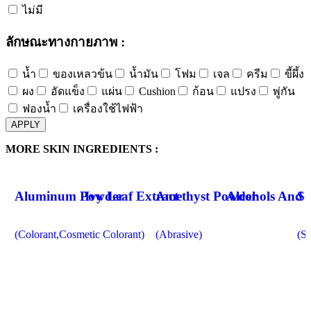
ไม่มี
ลักษณะทางกายภาพ :
น้ำ
ของเหลวข้น
น้ำมัน
โฟม
เจล
ครีม
ขี้ผึ้ง
ผง
อัดแข็ง
แผ่น
Cushion
ก้อน
แปรง
พู่กัน
ฟองน้ำ
เครื่องใช้ไฟฟ้า
APPLY
MORE SKIN INGREDIENTS :
Aluminum Powder
Ivy Leaf Extract
Amethyst Powder
Alcohols And 
So
(Colorant,Cosmetic Colorant)
(Abrasive)
(Su