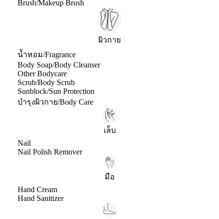
Brush/Makeup Brush
ผิวกาย
น้ำหอม/Fragrance
Body Soap/Body Cleanser
Other Bodycare
Scrub/Body Scrub
Sunblock/Sun Protection
บำรุงผิวกาย/Body Care
เล็บ
Nail
Nail Polish Remover
มือ
Hand Cream
Hand Sanitizer