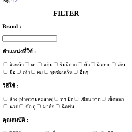
Page 1
>
FILTER
Brand :
ตำแหน่งที่ใช้ :
ผิวหน้า
ตา
แก้ม
ริมฝีปาก
คิ้ว
ผิวกาย
เล็บ
มือ
เท้า
ผม
จุดซ่อนเร้น
อื่นๆ
วิธีใช้ :
ล้าง (ทำความสะอาด)
ทา ปัด
เขียน วาด
เช็ดออก
นวด
ขัด ถู
มาส์ก
ฉีดพ่น
คุณสมบัติ :