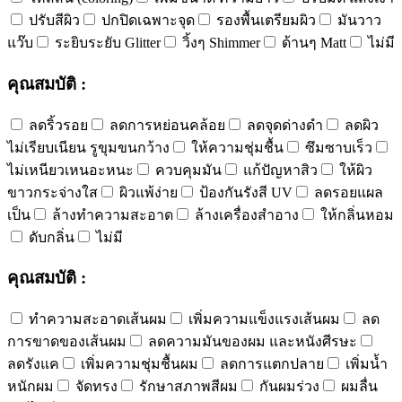
ปรับสีผิว
ปกปิดเฉพาะจุด
รองพื้นเตรียมผิว
มันวาว
แว๊บ
ระยิบระยับ Glitter
วิ้งๆ Shimmer
ด้านๆ Matt
ไม่มี
คุณสมบัติ :
ลดริ้วรอย
ลดการหย่อนคล้อย
ลดจุดด่างดำ
ลดผิว
ไม่เรียบเนียน รูขุมขนกว้าง
ให้ความชุ่มชื้น
ซึมซาบเร็ว
ไม่เหนียวเหนอะหนะ
ควบคุมมัน
แก้ปัญหาสิว
ให้ผิว
ขาวกระจ่างใส
ผิวแพ้ง่าย
ป้องกันรังสี UV
ลดรอยแผล
เป็น
ล้างทำความสะอาด
ล้างเครื่องสำอาง
ให้กลิ่นหอม
ดับกลิ่น
ไม่มี
คุณสมบัติ :
ทำความสะอาดเส้นผม
เพิ่มความแข็งแรงเส้นผม
ลด
การขาดของเส้นผม
ลดความมันของผม และหนังศีรษะ
ลดรังแค
เพิ่มความชุ่มชื้นผม
ลดการแตกปลาย
เพิ่มน้ำ
หนักผม
จัดทรง
รักษาสภาพสีผม
กันผมร่วง
ผมลื่น