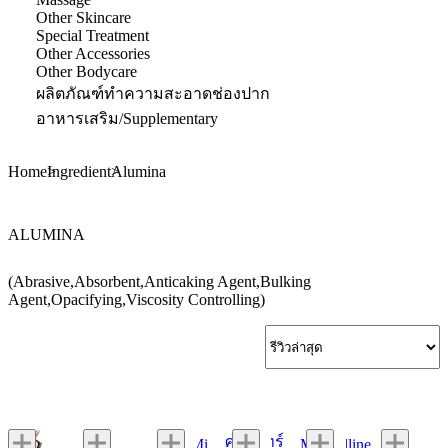
Other Skincare
Special Treatment
Other Accessories
Other Bodycare
ผลิตภัณฑ์ทำความสะอาดช่องปาก
อาหารเสริม/Supplementary
Home
Ingredient
Alumina
ALUMINA
(Abrasive,Absorbent,Anticaking Agent,Bulking
Agent,Opacifying,Viscosity Controlling)
ศรีจันทร์
MizuMi
Maybelline