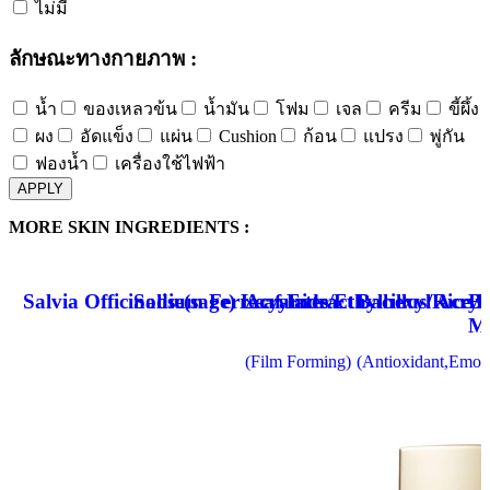
ไม่มี
ลักษณะทางกายภาพ :
น้ำ
ของเหลวข้น
น้ำมัน
โฟม
เจล
ครีม
ขี้ผึ้ง
ผง
อัดแข็ง
แผ่น
Cushion
ก้อน
แปรง
พู่กัน
ฟองน้ำ
เครื่องใช้ไฟฟ้า
APPLY
MORE SKIN INGREDIENTS :
Salvia Officinalise(sage) Leaf Extract
Sodium Ferrocyanide
Acrylates/Ethylhexyl Acry
Bacillus/Rice 
Bu
Me
(Film Forming)
(Antioxidant,Emoll