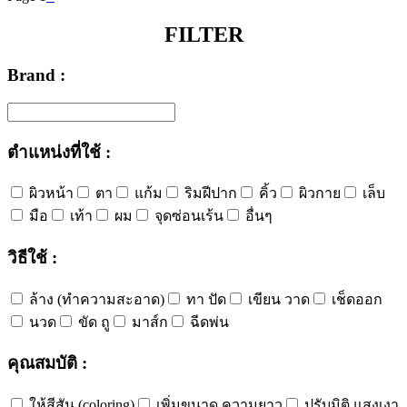
FILTER
Brand :
ตำแหน่งที่ใช้ :
ผิวหน้า
ตา
แก้ม
ริมฝีปาก
คิ้ว
ผิวกาย
เล็บ
มือ
เท้า
ผม
จุดซ่อนเร้น
อื่นๆ
วิธีใช้ :
ล้าง (ทำความสะอาด)
ทา ปัด
เขียน วาด
เช็ดออก
นวด
ขัด ถู
มาส์ก
ฉีดพ่น
คุณสมบัติ :
ให้สีสัน (coloring)
เพิ่มขนาด ความยาว
ปรับมิติ แสงเงา