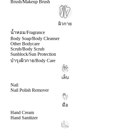
Brush/Makeup Brush
ผิวกาย
น้ำหอม/Fragrance
Body Soap/Body Cleanser
Other Bodycare
Scrub/Body Scrub
Sunblock/Sun Protection
บำรุงผิวกาย/Body Care
เล็บ
Nail
Nail Polish Remover
มือ
Hand Cream
Hand Sanitizer