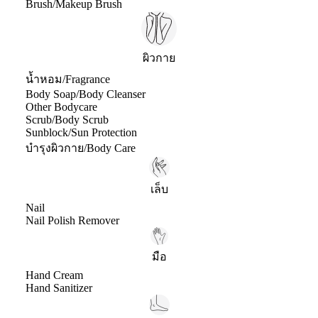
Brush/Makeup Brush
ผิวกาย
น้ำหอม/Fragrance
Body Soap/Body Cleanser
Other Bodycare
Scrub/Body Scrub
Sunblock/Sun Protection
บำรุงผิวกาย/Body Care
เล็บ
Nail
Nail Polish Remover
มือ
Hand Cream
Hand Sanitizer