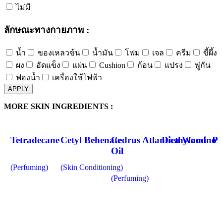
ไม่มี
ลักษณะทางกายภาพ :
น้ำ
ของเหลวข้น
น้ำมัน
โฟม
เจล
ครีม
ขี้ผึ้ง
ผง
อัดแข็ง
แผ่น
Cushion
ก้อน
แปรง
พู่กัน
ฟองน้ำ
เครื่องใช้ไฟฟ้า
APPLY
MORE SKIN INGREDIENTS :
Tetradecane
Cetyl Behenate
Cedrus Atlantica Wood
Diethylamino 
Ph
Oil
(Perfuming)
(Skin Conditioning)
(Perfuming)