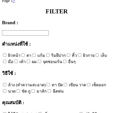
Page 1
>
FILTER
Brand :
ตำแหน่งที่ใช้ :
ผิวหน้า
ตา
แก้ม
ริมฝีปาก
คิ้ว
ผิวกาย
เล็บ
มือ
เท้า
ผม
จุดซ่อนเร้น
อื่นๆ
วิธีใช้ :
ล้าง (ทำความสะอาด)
ทา ปัด
เขียน วาด
เช็ดออก
นวด
ขัด ถู
มาส์ก
ฉีดพ่น
คุณสมบัติ :