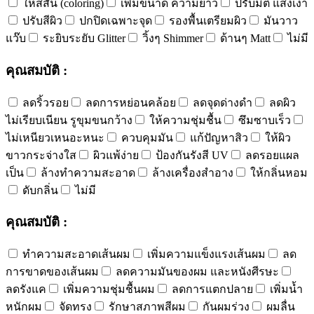
ให้สีสัน (coloring)
เพิ่มขนาด ความยาว
ปรับมิติ แสงเงา
ปรับสีผิว
ปกปิดเฉพาะจุด
รองพื้นเตรียมผิว
มันวาว
แว๊บ
ระยิบระยับ Glitter
วิ้งๆ Shimmer
ด้านๆ Matt
ไม่มี
คุณสมบัติ :
ลดริ้วรอย
ลดการหย่อนคล้อย
ลดจุดด่างดำ
ลดผิว
ไม่เรียบเนียน รูขุมขนกว้าง
ให้ความชุ่มชื้น
ซึมซาบเร็ว
ไม่เหนียวเหนอะหนะ
ควบคุมมัน
แก้ปัญหาสิว
ให้ผิว
ขาวกระจ่างใส
ผิวแพ้ง่าย
ป้องกันรังสี UV
ลดรอยแผล
เป็น
ล้างทำความสะอาด
ล้างเครื่องสำอาง
ให้กลิ่นหอม
ดับกลิ่น
ไม่มี
คุณสมบัติ :
ทำความสะอาดเส้นผม
เพิ่มความแข็งแรงเส้นผม
ลด
การขาดของเส้นผม
ลดความมันของผม และหนังศีรษะ
ลดรังแค
เพิ่มความชุ่มชื้นผม
ลดการแตกปลาย
เพิ่มน้ำ
หนักผม
จัดทรง
รักษาสภาพสีผม
กันผมร่วง
ผมลื่น