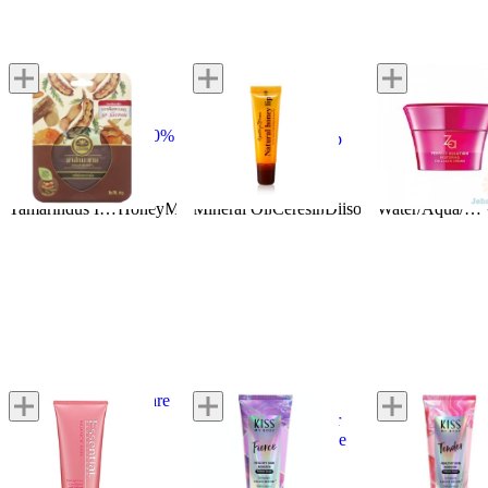
Za
Perfect Solution
Khaokho Talaypu
Country&Stream
Restoring Colla
มาส์กมะขามแท้100%
Natural Honey Lip
Cream
4.5
13 reviews
5.0
4 reviews
3.9
7 review
Ingredients:
Ingredients:
Ingredients:
Tamarindus Indica Fruit Juice
Honey
Milk
Mineral Oil
Ceresin
Water/Aqua/Eau
Limonia Acidissima Bark Powder
Diisostearyl Malate
Petrola
Water/Aqua/Eau
Essential Damage-Care
Kiss my body
Kiss my body
Nuance Airy
Healthy Skin Booster
Healthy Skin B
Conditioner
Perfume Serum Fierce
Perfume Serum
3.7
210 reviews
4.0
1 reviews
4.5
2 review