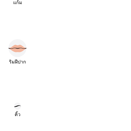
แก้ม
ริมฝีปาก
คิ้ว