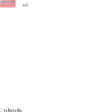
ients:
Phenoxyethanol
Hydrolyzed Conchiolin Protein
Dipropylene Glycol
Glyceryl Stearate
Aloe Barbadensis Leaf Extract
Octocrylene
Glycerin
Carbomer
Curcuma Longa Root Powder
Honey
Niacinamide
Milk
Rose Canina Fruit (rose Hips) Extract
Alpha-Glucan Oligosaccharide
Malic Acid
Xanthan Gum
Sodium Polyacrylate
Glyceryl Stearate
Carbomer
Butylene Glycol
Cetyl Ethylhexanoate
Citric Acid
Dimethiconol
BIS-METHOXYPROPYLAMIDO ISODOCOSANE
Triethanolamine
Calcium Hydroxide
Sodium Polyacrylate
Ethylhexyl Methoxycinnamate
Dipentaerythrityl Hexahydroxystearate/stearate/rosinate
Citrus Reticulata (Tangerine) Peel Extract
Sodium Benzoate
Methyl Me
ระยิบระยับ