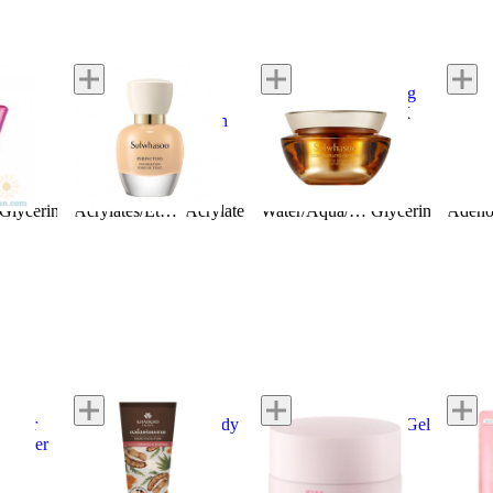
Sulwhasoo
Concentrated Ginseng
 :
Sulwhasoo
Sulwh
Renewing Cream EX
gen
Perfecting Foundation
Essent
(รุ่น 5)
SPF17/PA+
Water
s
4.4
5 reviews
4.8
6 reviews
4.8
Ingredients:
Ingredients:
Ingred
tum
Glycerin
Glycyrrhiza Glabra Root
Bis-Diglyceryl Polyacyladipate-2
Lonicera Japonica (Honeysuckle) Flower Extract
Butylene Glycol
Acrylates/Ethylhexyl Acrylate/Dimethicone Methacrylate Copolymer
Isododecane
Ethylhexyl Methoxycinnamate
Ocimum Basilicum (Basil) Extract
Isohexadecane
Acrylates/Vp Copolymer
Adenosine
Hexa (hydroxystearic Acid/stearic Acid/rosinic Acid) Dipentaerythrityl
Curcuma Longa (turmeric) Extract
Water/Aqua/Eau
Polyethylene
Dimethiconol
Glycerin
Alcohol
Glycerin
Squalan
Honey
Khaokho Talaypu
Senka
Lulul
ooster
Natural Tamarind Body
White Beauty Glow Gel
Pink :
 Tender
Scrub
Cream
Balan
s
5.0
3 reviews
5.0
1 reviews
3.7