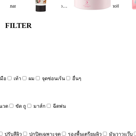
Ingredients:
Ingredients:
Ingred
thiconol
Niacinamide
STEAROXYPROPYL DIMETHYLAMINE
Glycerin
Glycerin
Cyclomethicone
Dimethiconol
Paraffinum Liquidum
Petrolatum
Sodium Chloride
Amodimethicone
Honey
Phenoxyethanol
Paraffinum Liquidum
Tamarindus Indica Fruit Juice
Water/Aqua/Eau
Octocrylene
Petrolatum
Alcohol
Royal Jelly Extract
Aloe Barbadensis Leaf Juice
FILTER
มือ
เท้า
ผม
จุดซ่อนเร้น
อื่นๆ
นวด
ขัด ถู
มาส์ก
ฉีดพ่น
ปรับสีผิว
ปกปิดเฉพาะจุด
รองพื้นเตรียมผิว
มันวาวแว๊บ