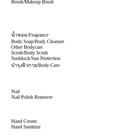
Brush/Makeup Brush
น้ำหอม/Fragrance
Body Soap/Body Cleanser
Other Bodycare
Scrub/Body Scrub
Sunblock/Sun Protection
บำรุงผิวกาย/Body Care
Nail
Nail Polish Remover
Hand Cream
Hand Sanitizer