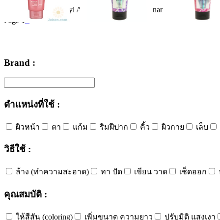
Ingredients:
Ingredients:
Ingredients:
Water/Aqua/Eau
Stearyl Alchohol
Dpg
Dimethiconol
Water/Aqua/Eau
Niacinamide
Lactic Acid
Glycerin
Dime
Water/Aqua/Eau
Page 1
>
Brand :
ตำแหน่งที่ใช้ :
ผิวหน้า
ตา
แก้ม
ริมฝีปาก
คิ้ว
ผิวกาย
เล็บ
วิธีใช้ :
ล้าง (ทำความสะอาด)
ทา ปัด
เขียน วาด
เช็ดออก
คุณสมบัติ :
ให้สีสัน (coloring)
เพิ่มขนาด ความยาว
ปรับมิติ แสงเงา