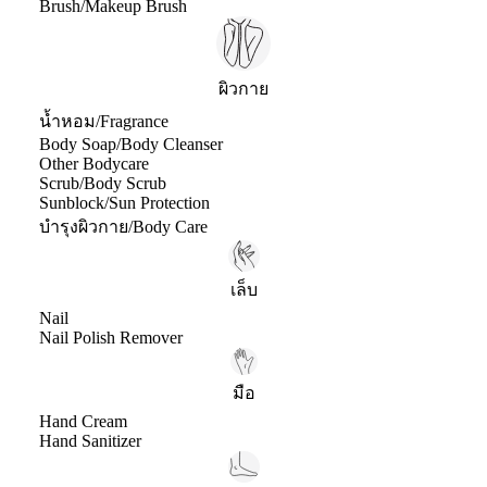
Brush/Makeup Brush
ผิวกาย
น้ำหอม/Fragrance
Body Soap/Body Cleanser
Other Bodycare
Scrub/Body Scrub
Sunblock/Sun Protection
บำรุงผิวกาย/Body Care
เล็บ
Nail
Nail Polish Remover
มือ
Hand Cream
Hand Sanitizer