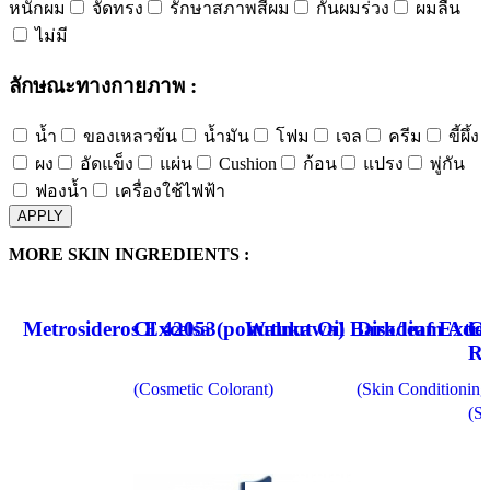
หนักผม
จัดทรง
รักษาสภาพสีผม
กันผมร่วง
ผมลื่น
ไม่มี
ลักษณะทางกายภาพ :
น้ำ
ของเหลวข้น
น้ำมัน
โฟม
เจล
ครีม
ขี้ผึ้ง
ผง
อัดแข็ง
แผ่น
Cushion
ก้อน
แปรง
พู่กัน
ฟองน้ำ
เครื่องใช้ไฟฟ้า
APPLY
MORE SKIN INGREDIENTS :
Metrosideros Excelsa (pohutukawa) Bark/leaf Extra
CI 42053
Walnut Oil
Disodium Aden
Co
Ro
(Cosmetic Colorant)
(Skin Conditioning
(Sk