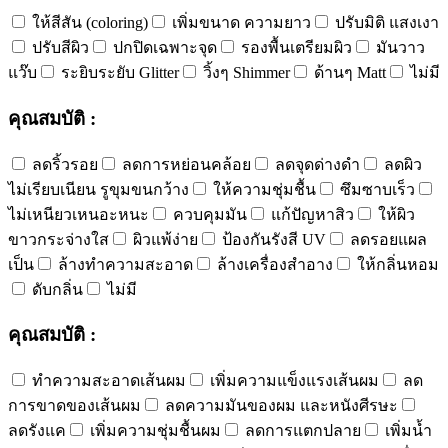
ให้สีสัน (coloring)
เพิ่มขนาด ความยาว
ปรับมิติ แสงเงา
ปรับสีผิว
ปกปิดเฉพาะจุด
รองพื้นเตรียมผิว
มันวาว
แว๊บ
ระยิบระยับ Glitter
วิ้งๆ Shimmer
ด้านๆ Matt
ไม่มี
คุณสมบัติ :
ลดริ้วรอย
ลดการหย่อนคล้อย
ลดจุดด่างดำ
ลดผิว
ไม่เรียบเนียน รูขุมขนกว้าง
ให้ความชุ่มชื้น
ซึมซาบเร็ว
ไม่เหนียวเหนอะหนะ
ควบคุมมัน
แก้ปัญหาสิว
ให้ผิว
ขาวกระจ่างใส
ผิวแพ้ง่าย
ป้องกันรังสี UV
ลดรอยแผล
เป็น
ล้างทำความสะอาด
ล้างเครื่องสำอาง
ให้กลิ่นหอม
ดับกลิ่น
ไม่มี
คุณสมบัติ :
ทำความสะอาดเส้นผม
เพิ่มความแข็งแรงเส้นผม
ลด
การขาดของเส้นผม
ลดความมันของผม และหนังศีรษะ
ลดรังแค
เพิ่มความชุ่มชื้นผม
ลดการแตกปลาย
เพิ่มน้ำ