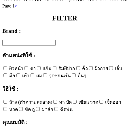
Page 1
>
FILTER
Brand :
ตำแหน่งที่ใช้ :
ผิวหน้า
ตา
แก้ม
ริมฝีปาก
คิ้ว
ผิวกาย
เล็บ
มือ
เท้า
ผม
จุดซ่อนเร้น
อื่นๆ
วิธีใช้ :
ล้าง (ทำความสะอาด)
ทา ปัด
เขียน วาด
เช็ดออก
นวด
ขัด ถู
มาส์ก
ฉีดพ่น
คุณสมบัติ :