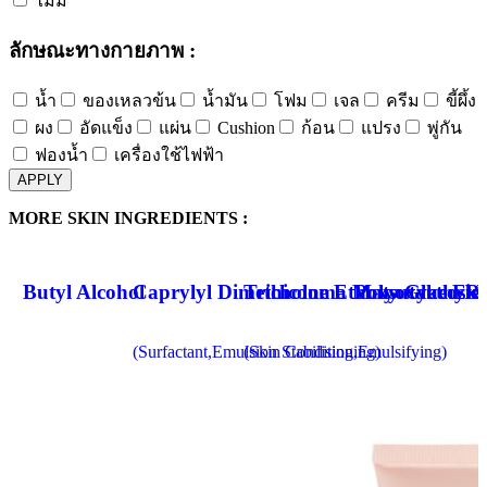
ไม่มี
ลักษณะทางกายภาพ :
น้ำ
ของเหลวข้น
น้ำมัน
โฟม
เจล
ครีม
ขี้ผึ้ง
ผง
อัดแข็ง
แผ่น
Cushion
ก้อน
แปรง
พู่กัน
ฟองน้ำ
เครื่องใช้ไฟฟ้า
APPLY
MORE SKIN INGREDIENTS :
Butyl Alcohol
Caprylyl Dimethicone Ethoxy Glucosid
Tricholoma Matsutake Ext
Polyoxyethyle
Ro
(Surfactant,Emulsion Stabilising,Emulsifying)
(Skin Conditioning)