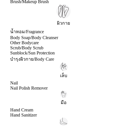
Brush/Makeup Brush
ผิวกาย
น้ำหอม/Fragrance
Body Soap/Body Cleanser
Other Bodycare
Scrub/Body Scrub
Sunblock/Sun Protection
บำรุงผิวกาย/Body Care
เล็บ
Nail
Nail Polish Remover
มือ
Hand Cream
Hand Sanitizer