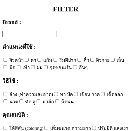
FILTER
Brand :
ตำแหน่งที่ใช้ :
ผิวหน้า
ตา
แก้ม
ริมฝีปาก
คิ้ว
ผิวกาย
เล็บ
มือ
เท้า
ผม
จุดซ่อนเร้น
อื่นๆ
วิธีใช้ :
ล้าง (ทำความสะอาด)
ทา ปัด
เขียน วาด
เช็ดออก
นวด
ขัด ถู
มาส์ก
ฉีดพ่น
คุณสมบัติ :
ให้สีสัน (coloring)
เพิ่มขนาด ความยาว
ปรับมิติ แสงเงา