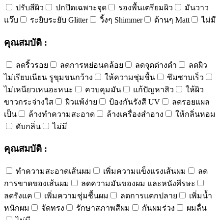
ปรับสีผิว
ปกปิดเฉพาะจุด
รองพื้นเตรียมผิว
มันวาว
แว๊บ
ระยิบระยับ Glitter
วิ้งๆ Shimmer
ด้านๆ Matt
ไม่มี
คุณสมบัติ :
ลดริ้วรอย
ลดการหย่อนคล้อย
ลดจุดด่างดำ
ลดผิว
ไม่เรียบเนียน รูขุมขนกว้าง
ให้ความชุ่มชื้น
ซึมซาบเร็ว
ไม่เหนียวเหนอะหนะ
ควบคุมมัน
แก้ปัญหาสิว
ให้ผิว
ขาวกระจ่างใส
ผิวแพ้ง่าย
ป้องกันรังสี UV
ลดรอยแผล
เป็น
ล้างทำความสะอาด
ล้างเครื่องสำอาง
ให้กลิ่นหอม
ดับกลิ่น
ไม่มี
คุณสมบัติ :
ทำความสะอาดเส้นผม
เพิ่มความแข็งแรงเส้นผม
ลด
การขาดของเส้นผม
ลดความมันของผม และหนังศีรษะ
ลดรังแค
เพิ่มความชุ่มชื้นผม
ลดการแตกปลาย
เพิ่มน้ำ
หนักผม
จัดทรง
รักษาสภาพสีผม
กันผมร่วง
ผมลื่น