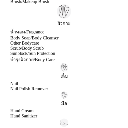
Brush/Makeup Brush
ผิวกาย
น้ำหอม/Fragrance
Body Soap/Body Cleanser
Other Bodycare
Scrub/Body Scrub
Sunblock/Sun Protection
บำรุงผิวกาย/Body Care
เล็บ
Nail
Nail Polish Remover
มือ
Hand Cream
Hand Sanitizer