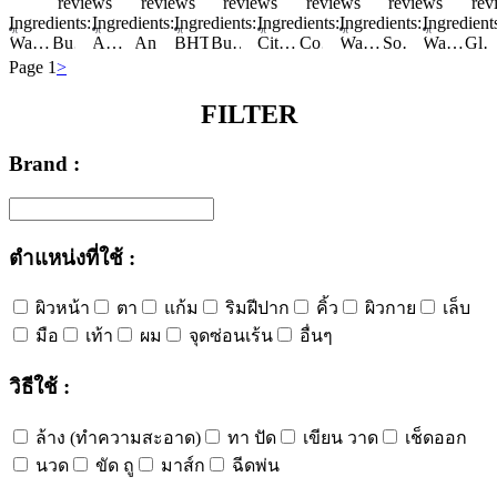
reviews
reviews
reviews
reviews
reviews
rev
Ingredients:
Ingredients:
Ingredients:
Ingredients:
Ingredients:
Ingredient
Water/Aqua/Eau
Butylene Glycol
Amorphophallus Konjac Root Powder
Glycerin
Lavandula Angustifolia (Lavender) Oil
Anthemis Nobilis Flower Oil
BHT
Behenic Acid
Pogostemon Cablin Oil
Butylene Glycol
Butylene Glycol
Citrus Nobilis (Mandarin Orange) Peel Oil
Citric Acid
Citric Acid
Cetearyl Alcohol
Pelargonium Graveolens Flower Oil
Citrus Junos Fruit Extract
Cocamidopropyl Betaine
Citrus Aurantium Bergamia (Bergamot) Fruit Oil
Boswellia Carterii (olibanum) Oil
Cocamidopropyl Betaine
Water/Aqua/Eau
Decyl Glucoside
Limonene
Disodium EDTA
Sodium Lauroyl Methyl Isethionate
Dihydro Terpineol
Disodium EDTA
Vaccinium Macrocarpon (Cranberry) Fruit Extract
Ethylhexylglycerin
Sodium Chloride
Water/Aqua/Eau
Dipropylene Glycol
Fragrance
Glycerin
Vaccinium Angustifolium (Blueberry) Fruit Extract
Glycer
Glyc
Meth
Page 1
>
FILTER
Brand :
ตำแหน่งที่ใช้ :
ผิวหน้า
ตา
แก้ม
ริมฝีปาก
คิ้ว
ผิวกาย
เล็บ
มือ
เท้า
ผม
จุดซ่อนเร้น
อื่นๆ
วิธีใช้ :
ล้าง (ทำความสะอาด)
ทา ปัด
เขียน วาด
เช็ดออก
นวด
ขัด ถู
มาส์ก
ฉีดพ่น