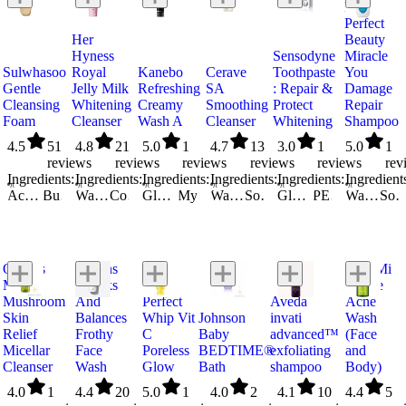
Diane
Perfect
Her
Beauty
Hyness
Sensodyne
Miracle
Sulwhasoo
Royal
Kanebo
Cerave
Toothpaste
You
Gentle
Jelly Milk
Refreshing
SA
: Repair &
Damage
Cleansing
Whitening
Creamy
Smoothing
Protect
Repair
Foam
Cleanser
Wash A
Cleanser
Whitening
Shampoo
4.5
51
4.8
21
5.0
1
4.7
13
3.0
1
5.0
1
reviews
reviews
reviews
reviews
reviews
rev
Ingredients:
Ingredients:
Ingredients:
Ingredients:
Ingredients:
Ingredient
Acrylates/Beheneth-25 Methacrylate Copolymer
Butylene Glycol
Caprylyl Glucoside
Water/Aqua/Eau
Cocamidopropyl Betaine
Caprylyl/Capryl Glucoside
Glycerin
Castanea Crenata (chestnut) Shell Extract
Potassium Cocoyl Glycinate
Acrylates Copolymer
Myristic Acid
Castanea Crenata Shell Extract
Water/Aqua/Eau
Sodium Chloride
Water/Aqua/Eau
Citric Acid
Sodium Lauroyl Sarcosinate
Glycol Distearate
Potassium Hydroxide
Citrus Unshiu Peel Extract
Glycerin
Cocamidopropyl Hydroxysultaine
PEG-32
Sodium Hydroxide
Cocamidopropyl Betaine
Glycerin
PEG-8
PEG-6
Phenoxyethanol
Coix Lacryma-Jobi Ma-yuen Seed Extract
Water/Aqua/Eau
Niacinamide
Hydrated Silica
Palmitic Acid
Citric Acid
Dextrin
Sodium C14-16 Olefin S
Glucon
Calcium S
La
Origins
Origins
MizuMi
Mega-
Checks
Senka
Gentle
Mushroom
And
Perfect
Aveda
Acne
Skin
Balances
Whip Vit
Johnson
invati
Wash
Relief
Frothy
C
Baby
advanced™
(Face
Micellar
Face
Poreless
BEDTIME®
exfoliating
and
Cleanser
Wash
Glow
Bath
shampoo
Body)
4.0
1
4.4
20
5.0
1
4.0
2
4.1
10
4.4
5