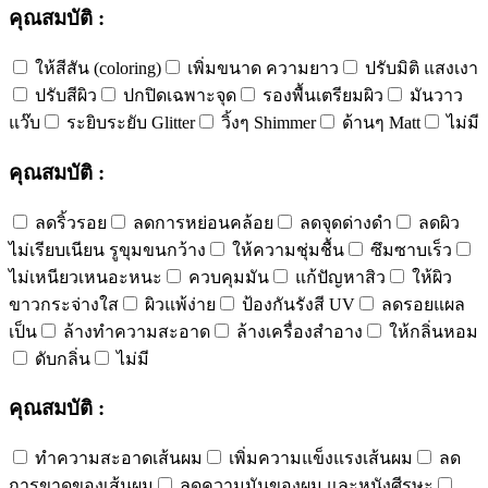
คุณสมบัติ :
ให้สีสัน (coloring)
เพิ่มขนาด ความยาว
ปรับมิติ แสงเงา
ปรับสีผิว
ปกปิดเฉพาะจุด
รองพื้นเตรียมผิว
มันวาว
แว๊บ
ระยิบระยับ Glitter
วิ้งๆ Shimmer
ด้านๆ Matt
ไม่มี
คุณสมบัติ :
ลดริ้วรอย
ลดการหย่อนคล้อย
ลดจุดด่างดำ
ลดผิว
ไม่เรียบเนียน รูขุมขนกว้าง
ให้ความชุ่มชื้น
ซึมซาบเร็ว
ไม่เหนียวเหนอะหนะ
ควบคุมมัน
แก้ปัญหาสิว
ให้ผิว
ขาวกระจ่างใส
ผิวแพ้ง่าย
ป้องกันรังสี UV
ลดรอยแผล
เป็น
ล้างทำความสะอาด
ล้างเครื่องสำอาง
ให้กลิ่นหอม
ดับกลิ่น
ไม่มี
คุณสมบัติ :
ทำความสะอาดเส้นผม
เพิ่มความแข็งแรงเส้นผม
ลด
การขาดของเส้นผม
ลดความมันของผม และหนังศีรษะ