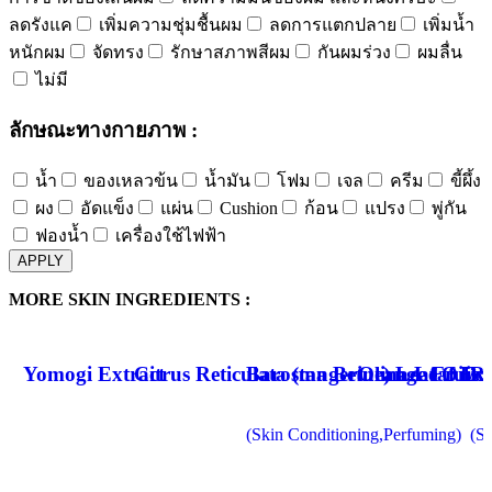
ลดรังแค
เพิ่มความชุ่มชื้นผม
ลดการแตกปลาย
เพิ่มน้ำ
หนักผม
จัดทรง
รักษาสภาพสีผม
กันผมร่วง
ผมลื่น
ไม่มี
ลักษณะทางกายภาพ :
น้ำ
ของเหลวข้น
น้ำมัน
โฟม
เจล
ครีม
ขี้ผึ้ง
ผง
อัดแข็ง
แผ่น
Cushion
ก้อน
แปรง
พู่กัน
ฟองน้ำ
เครื่องใช้ไฟฟ้า
APPLY
MORE SKIN INGREDIENTS :
Yomogi Extract
Citrus Reticulata (tangerine) Leaf Oil/​c
Barosma Betulina Leaf Ext
Orange Fruit E
Ru
(Skin Conditioning,Perfuming)
(Sk