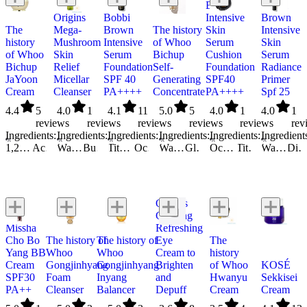
Brown
Bobbi
Origins
Bobbi
Intensive
Brown
The
Mega-
Brown
The history
Skin
Intensive
history
Mushroom
Intensive
of Whoo
Serum
Skin
of Whoo
Skin
Serum
Bichup
Cushion
Serum
Bichup
Relief
Foundation
Self-
Foundation
Radiance
JaYoon
Micellar
SPF 40
Generating
SPF40
Primer
Cream
Cleanser
PA++++
Concentrate
PA++++
Spf 25
4.4
5
4.0
1
4.1
11
5.0
5
4.0
1
4.0
1
reviews
reviews
reviews
reviews
reviews
rev
Ingredients:
Ingredients:
Ingredients:
Ingredients:
Ingredients:
Ingredient
1,2-Hexanediol
Acetyl Hexapeptide-8
Algae Extract
Water/Aqua/Eau
Butylene Glycol
Angelica Acutiloba Root Extract
Titanium Dioxide 6.2% W/w P/p
Glycerin
Angelica Gigas Root Extract
Octinoxate 4% W/w P/p
Lavandula Angustifolia (Lavender) Oil
Arachidyl Glucoside
Water/Aqua/Eau
Pogostemon Cablin Oil
Zinc Oxide
Arbutin
Glycerin
Water/Aqua/Eau
Citrus Nobilis (Mandarin Orange) Peel Oil
Arginine
Octinoxate (3.9%)
Dimethiconol
PEG/PPG/Polybutylene Glycol-8/5/3 Glycerin
Pelargonium Graveolens Flower Oil
Atractylodes Japonica Rhizome Extract
Titanium Dioxide
Dipropylene Glycol
Octyldodecyl Neopentanoate
Biotin
Boswellia Carterii (olibanum) Oil
Water/Aqua/Eau
Glyceryl Polymethacrylate
Zinc Oxide
Limonene
Butyloctyl Salicylate
Butylene Glycol
Dimethico
Dimet
Wate
V
Origins
GinZing
Missha
Refreshing
Cho Bo
The history of
The history of
Eye
The
Yang BB
Whoo
Whoo
Cream to
history
Cream
Gongjinhyang
Gongjinhyang
Brighten
of Whoo
KOSÉ
SPF30
Foam
Inyang
and
Hwanyu
Sekkisei
PA++
Cleanser
Balancer
Depuff
Cream
Cream