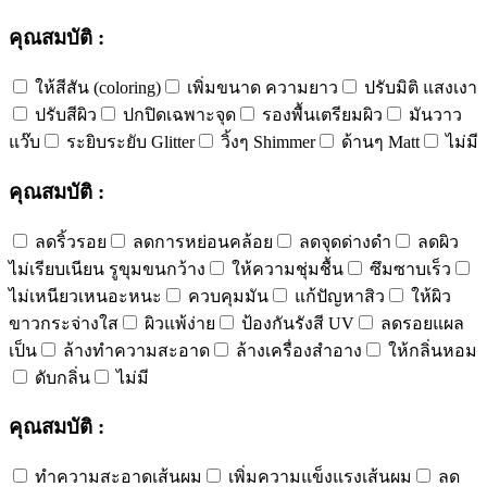
คุณสมบัติ :
ให้สีสัน (coloring)
เพิ่มขนาด ความยาว
ปรับมิติ แสงเงา
ปรับสีผิว
ปกปิดเฉพาะจุด
รองพื้นเตรียมผิว
มันวาว
แว๊บ
ระยิบระยับ Glitter
วิ้งๆ Shimmer
ด้านๆ Matt
ไม่มี
คุณสมบัติ :
ลดริ้วรอย
ลดการหย่อนคล้อย
ลดจุดด่างดำ
ลดผิว
ไม่เรียบเนียน รูขุมขนกว้าง
ให้ความชุ่มชื้น
ซึมซาบเร็ว
ไม่เหนียวเหนอะหนะ
ควบคุมมัน
แก้ปัญหาสิว
ให้ผิว
ขาวกระจ่างใส
ผิวแพ้ง่าย
ป้องกันรังสี UV
ลดรอยแผล
เป็น
ล้างทำความสะอาด
ล้างเครื่องสำอาง
ให้กลิ่นหอม
ดับกลิ่น
ไม่มี
คุณสมบัติ :
ทำความสะอาดเส้นผม
เพิ่มความแข็งแรงเส้นผม
ลด