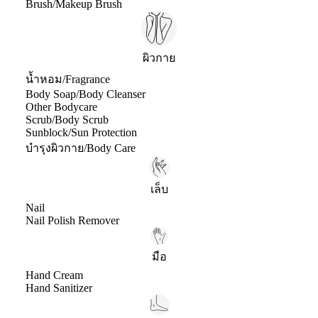
Brush/Makeup Brush
ผิวกาย
น้ำหอม/Fragrance
Body Soap/Body Cleanser
Other Bodycare
Scrub/Body Scrub
Sunblock/Sun Protection
บำรุงผิวกาย/Body Care
เล็บ
Nail
Nail Polish Remover
มือ
Hand Cream
Hand Sanitizer