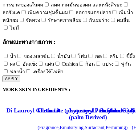
การขาดของเส้นผม
ลดความมันของผม และหนังศีรษะ
ลดรังแค
เพิ่มความชุ่มชื้นผม
ลดการแตกปลาย
เพิ่มน้ำ
หนักผม
จัดทรง
รักษาสภาพสีผม
กันผมร่วง
ผมลื่น
ไม่มี
ลักษณะทางกายภาพ :
น้ำ
ของเหลวข้น
น้ำมัน
โฟม
เจล
ครีม
ขี้ผึ้ง
ผง
อัดแข็ง
แผ่น
Cushion
ก้อน
แปรง
พู่กัน
ฟองน้ำ
เครื่องใช้ไฟฟ้า
APPLY
MORE SKIN INGREDIENTS :
Di Lauroyl Glutamate (phytosteryl / Octyldodecyl)
Oleth-10
Isopropyl Palmitate
Acidum Citri
So
(palm Derived)
(Fragrance,Emulsifying,Surfactant,Perfuming)
(Fi