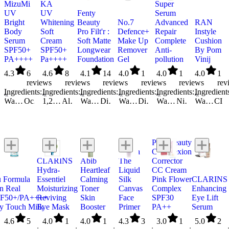
MizuMi
KA
Super
UV
UV
Fenty
Serum
Bright
Whitening
Beauty
No.7
Advanced
RAN
Body
Soft
Pro Filt'r :
Defence+
Repair
Instyle
Serum
Cream
Soft Matte
Make Up
Complete
Cushion
SPF50+
SPF50+
Longwear
Remover
Anti-
By Pom
PA++++
Pa++++
Foundation
Gel
pollution
Vinij
4.3
6
4.6
8
4.1
14
4.0
1
4.0
1
4.0
1
reviews
reviews
reviews
reviews
reviews
rev
Ingredients:
Ingredients:
Ingredients:
Ingredients:
Ingredients:
Ingredient
Water/Aqua/Eau
Octocrylene
1,2-Hexanediol
Propylene Glycol
Aloe Barbadensis Leaf Juice Powder
Ethylhexyl Salicylate
Biosaccharide Gum-4
Water/Aqua/Eau
Butyl Methoxydibenzoylmethane
Dimethiconol
Bis-PEG/PPG-20/5 PEG/PPG-20/5 Dimethicone
Isohexadecane
Talc
Water/Aqua/Eau
Buddleja Officinalis Flower Extract
C12-15 Alkyl Benzoate
PEG-10 Dimethicone
Dipropylene Glycol
Dipropylene Glycol
Butyl Methoxydibenzoylmethane
Trimethylsiloxysilicate
Water/Aqua/Eau
Poloxamer 184
Dicaprylyl Carbonate
C12-15 Alkyl Benzoate
Polypropylene
Niacinamide
Phenoxyethanol
Caprylic/Capric Triglyceride
Niacinamide
Isododecane
Water/Aqua/Eau
Butylene Glycol
PPG-26-Buteth-26
Phenoxyethanol
Ceteareth-20
Glyc
Cetyl PEG/PPG-10/1
CI 7
PEG-40 
Pure Beauty
Tatcha
Complexion
CLARINS
Abib
The
Corrector
Hydra-
Heartleaf
Liquid
CC Cream
 Formula
Essentiel
Calming
Silk
Pink Flower
CLARINS
n Real
Moisturizing
Toner
Canvas
Complex
Enhancing
F50+/PA++++
Reviving
Skin
Face
SPF30
Eye Lift
y Touch Milk
Eye Mask
Booster
Primer
PA++
Serum
4.6
5
4.0
1
4.0
1
4.3
3
3.0
1
5.0
2