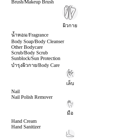
Brush/Makeup Brush
ผิวกาย
น้ำหอม/Fragrance
Body Soap/Body Cleanser
Other Bodycare
Scrub/Body Scrub
Sunblock/Sun Protection
บำรุงผิวกาย/Body Care
เล็บ
Nail
Nail Polish Remover
มือ
Hand Cream
Hand Sanitizer