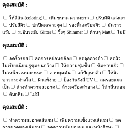
คุณสมบัติ :
ให้สีสัน (coloring)
เพิ่มขนาด ความยาว
ปรับมิติ แสงเงา
ปรับสีผิว
ปกปิดเฉพาะจุด
รองพื้นเตรียมผิว
มันวาว
แว๊บ
ระยิบระยับ Glitter
วิ้งๆ Shimmer
ด้านๆ Matt
ไม่มี
คุณสมบัติ :
ลดริ้วรอย
ลดการหย่อนคล้อย
ลดจุดด่างดำ
ลดผิว
ไม่เรียบเนียน รูขุมขนกว้าง
ให้ความชุ่มชื้น
ซึมซาบเร็ว
ไม่เหนียวเหนอะหนะ
ควบคุมมัน
แก้ปัญหาสิว
ให้ผิว
ขาวกระจ่างใส
ผิวแพ้ง่าย
ป้องกันรังสี UV
ลดรอยแผล
เป็น
ล้างทำความสะอาด
ล้างเครื่องสำอาง
ให้กลิ่นหอม
ดับกลิ่น
ไม่มี
คุณสมบัติ :
ทำความสะอาดเส้นผม
เพิ่มความแข็งแรงเส้นผม
ลด
การขาดของเส้นผม
ลดความมันของผม และหนังศีรษะ