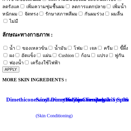
ลดรังแค
เพิ่มความชุ่มชื้นผม
ลดการแตกปลาย
เพิ่มน้ำ
หนักผม
จัดทรง
รักษาสภาพสีผม
กันผมร่วง
ผมลื่น
ไม่มี
ลักษณะทางกายภาพ :
น้ำ
ของเหลวข้น
น้ำมัน
โฟม
เจล
ครีม
ขี้ผึ้ง
ผง
อัดแข็ง
แผ่น
Cushion
ก้อน
แปรง
พู่กัน
ฟองน้ำ
เครื่องใช้ไฟฟ้า
APPLY
MORE SKIN INGREDIENTS :
Dimethicone/vinyl Dimethicone Crosspolyer
Saccharomyces/Zinc Ferment
Polyquaternium-7. Synthet
Argania Spino
So
(Skin Conditioning)