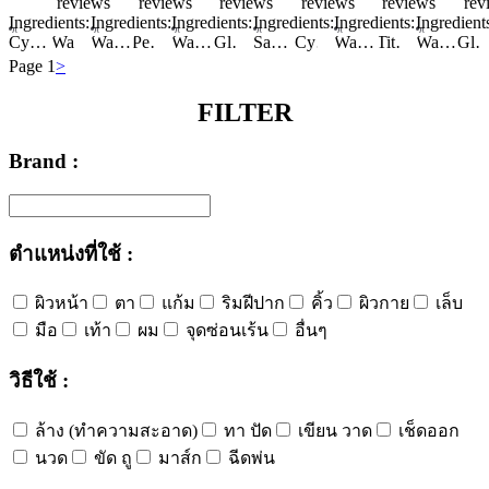
reviews
reviews
reviews
reviews
reviews
rev
Ingredients:
Ingredients:
Ingredients:
Ingredients:
Ingredients:
Ingredient
Cyclopentasiloxane
Water/Aqua/Eau
Water/Aqua/Eau
Zinc Oxide
Pentaerythrityl Tetraethylhexanoate
Alcohol Denat.
Water/Aqua/Eau
Butylene Glycol
Ethylhexyl Methoxycinnamate
Glycerin
Glycerin
Dimethiconol
Saccharomyces/​camellia Sinensis Leaf/​cladosiphon Okamuranus/​rice Ferment Filtrate
Butylene Glycol
Caprylic/Capric Triglyceride
Isododecane
Pentylene Glycol
Cyclopentasiloxane
Propanediol
Polymethyl Methacrylate
Silica
HDI/Trimethylol Hexyllactone Crosspolymer
Ammonium Acryloyldimethyltaurate/VP Copolymer
Water/Aqua/Eau
Xylitol
Titanium Dioxide
Water/Aqua/Eau
Bifida Ferment Lysate
Boron Nitride
Bis-Ethylhexyloxyphenol Methoxyphenyl Triazine
Water/Aqua/Eau
Cyclopentasiloxane
Propanediol
Phenoxyethanol
Houttuynia Cordata Extract
Ethylhexyl Salicylate
Glycer
Gly
Ethylh
Sod
Page 1
>
FILTER
Brand :
ตำแหน่งที่ใช้ :
ผิวหน้า
ตา
แก้ม
ริมฝีปาก
คิ้ว
ผิวกาย
เล็บ
มือ
เท้า
ผม
จุดซ่อนเร้น
อื่นๆ
วิธีใช้ :
ล้าง (ทำความสะอาด)
ทา ปัด
เขียน วาด
เช็ดออก
นวด
ขัด ถู
มาส์ก
ฉีดพ่น