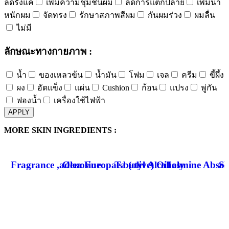
ลดรังแค
เพิ่มความชุ่มชื้นผม
ลดการแตกปลาย
เพิ่มน้ำ
หนักผม
จัดทรง
รักษาสภาพสีผม
กันผมร่วง
ผมลื่น
ไม่มี
ลักษณะทางกายภาพ :
น้ำ
ของเหลวข้น
น้ำมัน
โฟม
เจล
ครีม
ขี้ผึ้ง
ผง
อัดแข็ง
แผ่น
Cushion
ก้อน
แปรง
พู่กัน
ฟองน้ำ
เครื่องใช้ไฟฟ้า
APPLY
MORE SKIN INGREDIENTS :
Fragrance ,adenosine
Olea Europaea (olive) Oil
T-butyl Alcoholy
Jasmine Absol
So