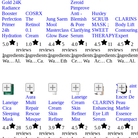
Gold 24K
Zeroid
Radiance
Pimprove
Booster
COSRX
Anti -
Huxley
Perfection
The
Jung Saem
Blemish
SCRUB
CLARINS
Primer
Retinol
Mool
& Pore
MASK ;
Body Lift
24h
0.1
Masterclass
Clarifying
SWEET
Contouring
Hydration
Cream
Glow Base
Serum
THERAPY
Expert
5.0
1
1.0
1
4.4
5
4.0
1
4.5
11
4.5
2
reviews
reviews
reviews
reviews
reviews
rev
Ingredients:
Ingredients:
Ingredients:
Ingredients:
Ingredients:
Ingredient
Water/Aqua/Eau
Alcohol
Glycerin
Water/Aqua/Eau
Caprylic/Capric Triglyceride
Butylene Glycol
Water/Aqua/Eau
Propanediol
Polyglycerin-3
Glycerin
Ethylhexyl Methoxycinnamate
Sorbitol
Centella Asiatica Extract
Titanium Dioxide
Tocopheryl Acetate (Vitamin E)
Alpha-Glucan Oligosaccharide
Water/Aqua/Eau
Propanediol
Cetearyl Alcohol
Hydroxyacetophenone
Acrylates/C10-30 Alkyl Acrylate Crosspolymer
Glycerin
Propanediol
Trehalose
Chlorphenesin
Niacinamide
Chromium Oxide Greens
Panthenol
Butylene Glycol
Betaine
Diglycerin
Water/Aqua/Eau
Diethylhexyl 2,6-Naphthalate
Butylene Glycol
Butyrospermum Parkii (Shea) Butter
Polyglyceryl-10 Stearate
Alcoh
Gly
Ethy
Gl
Yves Saint
Bella
Laurent
Aura
Laneige
Encre De
Laneige
Multi
Laneige
Cream
CLARINS
Peau
Cica
Repair
Cream
Skin
Enhancing
Marble
Sleeping
Rescue
Skin
Refiner
Eye Lift
Essence
Mask
Masque
Refiner
Mist
Serum
Creampact
4.4
28
5.0
1
3.9
7
4.5
2
5.0
2
4.0
1
reviews
reviews
reviews
reviews
reviews
rev