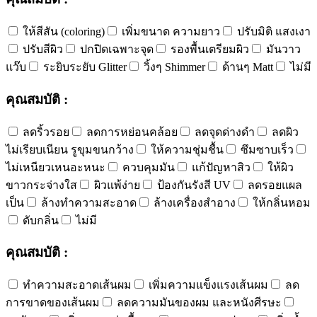
ให้สีสัน (coloring)
เพิ่มขนาด ความยาว
ปรับมิติ แสงเงา
ปรับสีผิว
ปกปิดเฉพาะจุด
รองพื้นเตรียมผิว
มันวาว
แว๊บ
ระยิบระยับ Glitter
วิ้งๆ Shimmer
ด้านๆ Matt
ไม่มี
คุณสมบัติ :
ลดริ้วรอย
ลดการหย่อนคล้อย
ลดจุดด่างดำ
ลดผิว
ไม่เรียบเนียน รูขุมขนกว้าง
ให้ความชุ่มชื้น
ซึมซาบเร็ว
ไม่เหนียวเหนอะหนะ
ควบคุมมัน
แก้ปัญหาสิว
ให้ผิว
ขาวกระจ่างใส
ผิวแพ้ง่าย
ป้องกันรังสี UV
ลดรอยแผล
เป็น
ล้างทำความสะอาด
ล้างเครื่องสำอาง
ให้กลิ่นหอม
ดับกลิ่น
ไม่มี
คุณสมบัติ :
ทำความสะอาดเส้นผม
เพิ่มความแข็งแรงเส้นผม
ลด
การขาดของเส้นผม
ลดความมันของผม และหนังศีรษะ