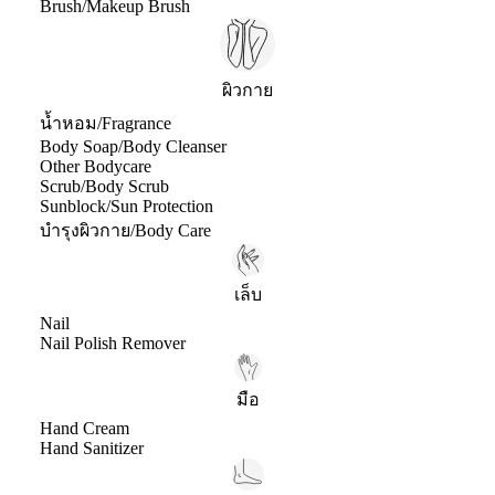
Brush/Makeup Brush
ผิวกาย
น้ำหอม/Fragrance
Body Soap/Body Cleanser
Other Bodycare
Scrub/Body Scrub
Sunblock/Sun Protection
บำรุงผิวกาย/Body Care
เล็บ
Nail
Nail Polish Remover
มือ
Hand Cream
Hand Sanitizer