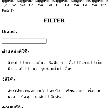
Ingredients:
Ingredients:
Ingredients:
Ingredients:
Ingredients:
Ingredient
1,2-Hexanediol
Acrylates/C10-30 Alkyl Acrylate Crosspolymer
Water/Aqua/Eau
Asiatic Acid
Caprylic/Capric Triglyceride
Asiaticoside
Water/Aqua/Eau
Propanediol
Aureobasidium Pullulans Ferment
Butylene Glycol
Persea Gratissima Oil
Butylene Glycol
Simmondsia Chinensis (Jojoba) Seed Oil
Glycerin
Butylene Glycol
Butyrospermum Parkii (Shea) Butter
Glycerin
Limnanthes Alba (Meadowfoam) Seed Oil
Behenyl Behenate
Cetearyl Alcohol
Limnanthes Alba (Meadowfoam) Seed Oil
Water/Aqua/Eau
Glycerin
1,2-Hexanediol
Cetyl Ethylhexanoate
Glycerin
1,2-Hexanediol
Polyglyceryl-10 Stearate
Hydrogenated Sunflower Seed Oil Polyglyceryl-3 Esters
Chamaecyparis Obtusa Leaf Extract
Water/Aqua/Eau
Glyceryl Stearate Citrate
Propanediol
Polyglyceryl-10 Stearate
Polyhydroxystearic Acid
Cymbopogon Martini Oil
Glyceryl St
Ethylhexyl 
B
Sodiu
Page 1
>
FILTER
Brand :
ตำแหน่งที่ใช้ :
ผิวหน้า
ตา
แก้ม
ริมฝีปาก
คิ้ว
ผิวกาย
เล็บ
มือ
เท้า
ผม
จุดซ่อนเร้น
อื่นๆ
วิธีใช้ :
ล้าง (ทำความสะอาด)
ทา ปัด
เขียน วาด
เช็ดออก
นวด
ขัด ถู
มาส์ก
ฉีดพ่น
คุณสมบัติ :