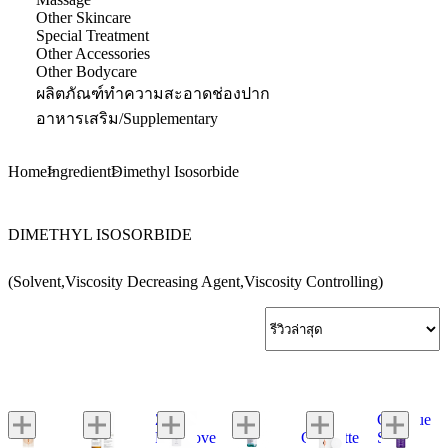
Other Skincare
Special Treatment
Other Accessories
Other Bodycare
ผลิตภัณฑ์ทำความสะอาดช่องปาก
อาหารเสริม/Supplementary
Home
Ingredient
Dimethyl Isosorbide
DIMETHYL ISOSORBIDE
(Solvent,Viscosity Decreasing Agent,Viscosity Controlling)
Zeroid
Clinique
The
Pimprove
Charlotte
Smart