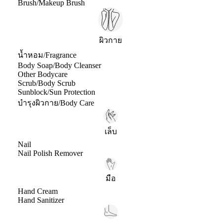
Brush/Makeup Brush
ผิวกาย
น้ำหอม/Fragrance
Body Soap/Body Cleanser
Other Bodycare
Scrub/Body Scrub
Sunblock/Sun Protection
บำรุงผิวกาย/Body Care
เล็บ
Nail
Nail Polish Remover
มือ
Hand Cream
Hand Sanitizer