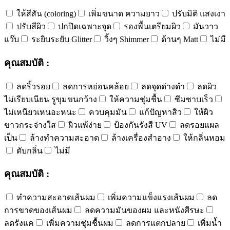
ให้สีสัน (coloring)
เพิ่มขนาด ความยาว
ปรับมิติ แสงเงา
ปรับสีผิว
ปกปิดเฉพาะจุด
รองพื้นเตรียมผิว
มันวาว
แว๊บ
ระยิบระยับ Glitter
วิ้งๆ Shimmer
ด้านๆ Matt
ไม่มี
คุณสมบัติ :
ลดริ้วรอย
ลดการหย่อนคล้อย
ลดจุดด่างดำ
ลดผิว
ไม่เรียบเนียน รูขุมขนกว้าง
ให้ความชุ่มชื้น
ซึมซาบเร็ว
ไม่เหนียวเหนอะหนะ
ควบคุมมัน
แก้ปัญหาสิว
ให้ผิว
ขาวกระจ่างใส
ผิวแพ้ง่าย
ป้องกันรังสี UV
ลดรอยแผล
เป็น
ล้างทำความสะอาด
ล้างเครื่องสำอาง
ให้กลิ่นหอม
ดับกลิ่น
ไม่มี
คุณสมบัติ :
ทำความสะอาดเส้นผม
เพิ่มความแข็งแรงเส้นผม
ลด
การขาดของเส้นผม
ลดความมันของผม และหนังศีรษะ
ลดรังแค
เพิ่มความชุ่มชื้นผม
ลดการแตกปลาย
เพิ่มน้ำ