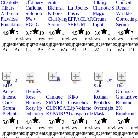
Charlotte
Ordinary
Anti -
Tilbury
Clinical
Tilbury
Caffeine
Blemish
La Roche-
Charlotte'S
Repair
Airbrush
Solution
& Pore
Posay
Magic
Wrinkle
Flawless
5% +
Clarifying
EFFACLAR
Cream
Correcting
Foundation
EGCG
Serum
SERUM
Light
Serum
4.9
7
3.7
10
4.0
1
4.5
10
5.0
1
4.9
7
reviews
reviews
reviews
reviews
reviews
rev
Ingredients:
Ingredients:
Ingredients:
Ingredients:
Ingredients:
Ingredient
Acetyl Tetrapeptide-11
Acetyl Tetrapeptide-9
Alcohol
1,2-Hexanediol
Benzyl Alcohol
Alpha-Isomethyl Ionone
Centella Asiatica Extract
Caffeine
Aluminum Hydroxide
Caprylyl Glycol
Water/Aqua/Eau
Arginine PCA
Alcohol Denat.
Dehydroacetic Acid
Propanediol
Benzyl Salicylate
Biosaccharide Gum-1
Niacinamide
Dimethyl Isosorbide
Citronellol
Capryloyl Salicylic Acid
Water/Aqua/Eau
Butylene Glycol
Cyclopentasiloxane
Epigallocatechin Gallatyl Glucoside
Homosalate
Glycerin
Citric Acid
Dimethicone Crosspolymer
Ethylhexylglycerin
Water/Aqua/Eau
Dimethyl Isosorbide
Octocrylene
Dimethyl Isosorbide
Dimethyl Isosorbide
Gallyl Glucoside
Dimethico
Ethyl
Capr
F
The
Skinlist
Allies Of
BHA
Skin
The
Acne
Hermès
1A
Ordinary
Intense
Rose
Clinique
Kiko
Retinal +
Granactive
Care
Hermes
SMART
Cosmetics
Peptides
Retinoid
Serum +
Rosy lip
CLINICAL
Lip Volume
Overnight
2%
Prebiotic
enhancer
REPAIR™
Transparente
Mask
Emulsion
5.0
1
4.0
4
5.0
2
5.0
1
5.0
1
5.0
1
reviews
reviews
reviews
reviews
reviews
rev
Ingredients:
Ingredients:
Ingredients:
Ingredients:
Ingredients:
Ingredient