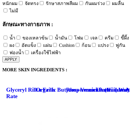
หนักผม
จัดทรง
รักษาสภาพสีผม
กันผมร่วง
ผมลื่น
ไม่มี
ลักษณะทางกายภาพ :
น้ำ
ของเหลวข้น
น้ำมัน
โฟม
เจล
ครีม
ขี้ผึ้ง
ผง
อัดแข็ง
แผ่น
Cushion
ก้อน
แปรง
พู่กัน
ฟองน้ำ
เครื่องใช้ไฟฟ้า
APPLY
MORE SKIN INGREDIENTS :
Glyceryl Rilka Frills
Organic Butyrospermum Parkii (shea) 
Rhus Verniciua (fruit Wax)
Licochalcone 
Me
Rate