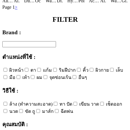
Allyl Methacrylates Crosspolymer
Aloe Barbadensis Extract
Alpha-Glucan Oligosaccharide
Diisostearyl Malate
Octyldodecanol
Butylene Glycol
Water/Aqua/Eau
Bis-Diglyceryl Polyacyladipate-2
Calcium Pantothenate
Dimethiconol
Octyldodecyl Stearoyl Stearate
Carnitine
Hydrogenated Polydecene
Isododecane
Oryza Sativa (Rice) Bran Wax
Dehydroxanthan Gum
Polybutene
Butylene Glycol
Synthetic Wax
Dimethyl Isosorbide
Acetyl Tributyl Citrate
Glycerin
Hydrogenated Styrene/Isoprene Copolymer
Caprylic/Capric Triglyceride
Disodium EDTA
Albizia Julibrissin Bark Extract
Caprylic/Capric Triglyceride
Raspberry Seed Oil/Tocopheryl Succinate Aminopropanediol Esters
Polysilicone-11
Epigallocatechin Gallate
Argania Spinosa Kernel Oil
Water/Aqua/Eau
Ascorbyl Glucoside
Dimethyl Isosorbide
Ethylhexyl Palmitate
Ethylhexylglycerin
Glycer
Butyle
Sod
Bis-Behen
Page 1
>
FILTER
Brand :
ตำแหน่งที่ใช้ :
ผิวหน้า
ตา
แก้ม
ริมฝีปาก
คิ้ว
ผิวกาย
เล็บ
มือ
เท้า
ผม
จุดซ่อนเร้น
อื่นๆ
วิธีใช้ :
ล้าง (ทำความสะอาด)
ทา ปัด
เขียน วาด
เช็ดออก
นวด
ขัด ถู
มาส์ก
ฉีดพ่น
คุณสมบัติ :